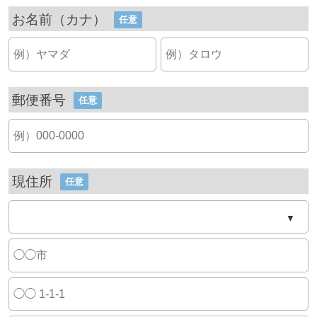
お名前（カナ）
任意
郵便番号
任意
現住所
任意
▼