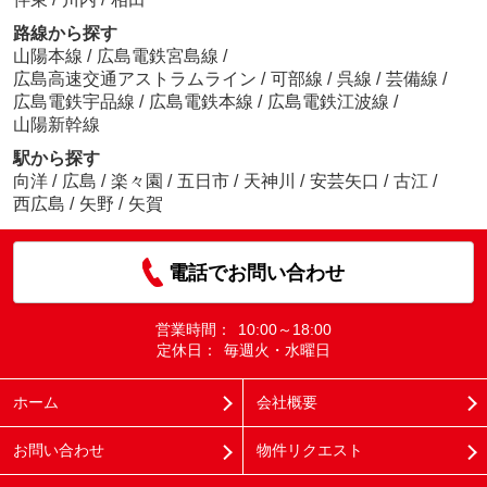
路線から探す
山陽本線
/
広島電鉄宮島線
/
広島高速交通アストラムライン
/
可部線
/
呉線
/
芸備線
/
広島電鉄宇品線
/
広島電鉄本線
/
広島電鉄江波線
/
山陽新幹線
駅から探す
向洋
/
広島
/
楽々園
/
五日市
/
天神川
/
安芸矢口
/
古江
/
西広島
/
矢野
/
矢賀
電話でお問い合わせ
営業時間：
10:00～18:00
定休日：
毎週火・水曜日
ホーム
会社概要
お問い合わせ
物件リクエスト