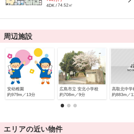
74.52㎡
4DK
周辺施設
安幼稚園
広島市立 安北小学校
高取北中学
約979m／13分
約708m／9分
約883m／1
エリアの近い物件