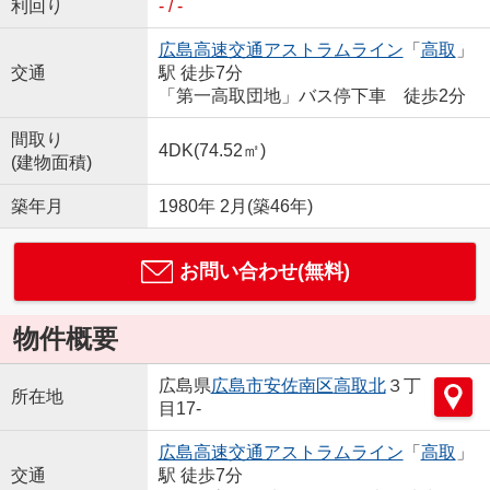
利回り
- / -
広島高速交通アストラムライン
「
高取
」
交通
駅 徒歩7分
「第一高取団地」バス停下車 徒歩2分
間取り
4DK(74.52㎡)
(建物面積)
築年月
1980年 2月(築46年)
お問い合わせ(無料)
物件概要
広島県
広島市安佐南区
高取北
３丁
所在地
目17-
広島高速交通アストラムライン
「
高取
」
交通
駅 徒歩7分