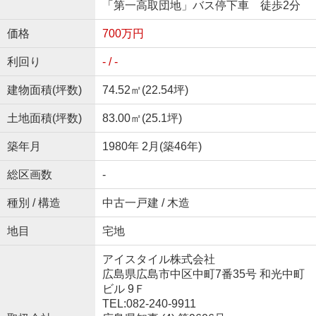
「第一高取団地」バス停下車 徒歩2分
価格
700万円
利回り
- / -
建物面積(坪数)
74.52㎡(22.54坪)
土地面積(坪数)
83.00㎡(25.1坪)
築年月
1980年 2月(築46年)
総区画数
-
種別 / 構造
中古一戸建 / 木造
地目
宅地
アイスタイル株式会社
広島県広島市中区中町7番35号 和光中町
ビル 9Ｆ
TEL:082-240-9911