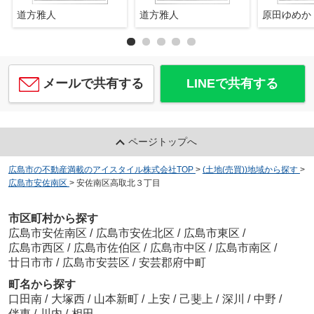
道方雅人
道方雅人
原田ゆめか
メールで共有する
LINEで共有する
ページトップへ
広島市の不動産満載のアイスタイル株式会社TOP
>
(土地(売買))地域から探す
>
広島市安佐南区
>
安佐南区高取北３丁目
市区町村から探す
広島市安佐南区
/
広島市安佐北区
/
広島市東区
/
広島市西区
/
広島市佐伯区
/
広島市中区
/
広島市南区
/
廿日市市
/
広島市安芸区
/
安芸郡府中町
町名から探す
口田南
/
大塚西
/
山本新町
/
上安
/
己斐上
/
深川
/
中野
/
伴東
/
川内
/
相田