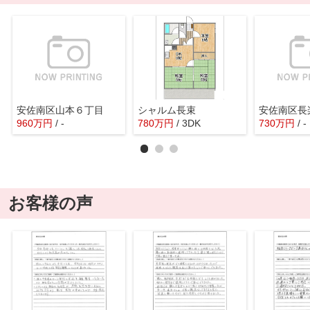
安佐南区山本６丁目
シャルム長束
安佐南区長
960
万
円
/ -
780
万
円
/ 3DK
730
万
円
/ -
お客様の声