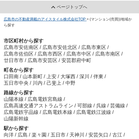
ページトップへ
広島市の不動産満載のアイスタイル株式会社TOP
>
(マンション(売買))地域か
ら探す
市区町村から探す
広島市安佐南区
/
広島市安佐北区
/
広島市東区
/
広島市佐伯区
/
広島市西区
/
広島市中区
/
広島市南区
/
廿日市市
/
広島市安芸区
/
安芸郡府中町
町名から探す
口田南
/
山本新町
/
上安
/
大塚西
/
深川
/
伴東
/
五日市中央
/
川内
/
己斐上
/
中野
路線から探す
山陽本線
/
広島電鉄宮島線
/
広島高速交通アストラムライン
/
可部線
/
呉線
/
芸備線
/
広島電鉄宇品線
/
広島電鉄本線
/
広島電鉄江波線
/
山陽新幹線
駅から探す
向洋
/
広島
/
楽々園
/
五日市
/
天神川
/
安芸矢口
/
古江
/