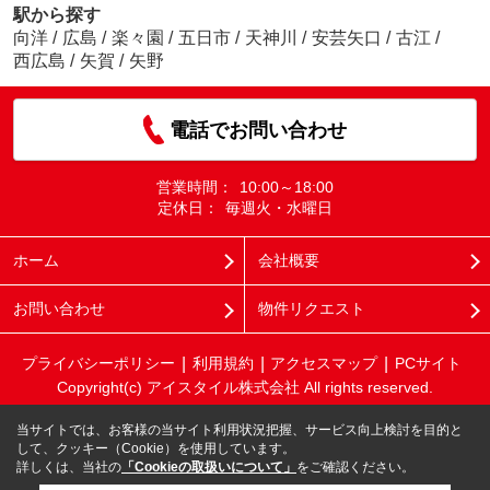
駅から探す
向洋
/
広島
/
楽々園
/
五日市
/
天神川
/
安芸矢口
/
古江
/
西広島
/
矢賀
/
矢野
電話でお問い合わせ
営業時間：
10:00～18:00
定休日：
毎週火・水曜日
ホーム
会社概要
お問い合わせ
物件リクエスト
プライバシーポリシー
利用規約
アクセスマップ
PCサイト
Copyright(c) アイスタイル株式会社 All rights reserved.
当サイトでは、お客様の当サイト利用状況把握、サービス向上検討を目的と
して、クッキー（Cookie）を使用しています。
詳しくは、当社の
「Cookieの取扱いについて」
をご確認ください。