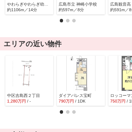
やわらぎやわらぎ幼稚園
広島市立 神崎小学校
広島観音高
約1106m／14分
約597m／8分
約591m／
エリアの近い物件
中区吉島西２丁目
ダイアパレス宝町
1,280
万
円
/ -
790
万
円
/ 1DK
750
万
円
/ 