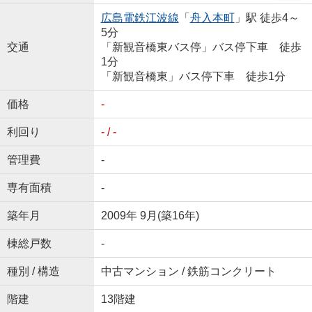
広島電鉄江波線
「
舟入本町
」駅 徒歩4～
5分
交通
「新観音橋東バス停」バス停下車 徒歩
1分
「新観音橋東」バス停下車 徒歩1分
価格
-
利回り
- / -
管理費
-
専有面積
-
築年月
2009年 9月(築16年)
棟総戸数
-
種別 / 構造
中古マンション / 鉄筋コンクリート
階建
13階建