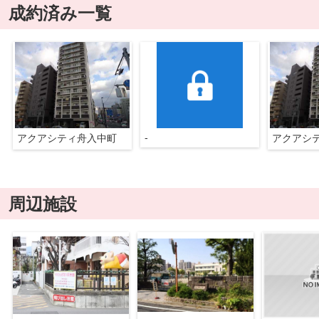
成約済み一覧
-
アクアシティ舟入中町
アクアシ
周辺施設