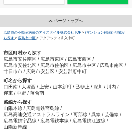
ページトップへ
広島市の不動産満載のアイスタイル株式会社TOP
>
(マンション(売買))地域か
ら探す
>
広島市中区
>
アクアシティ舟入中町
市区町村から探す
広島市安佐南区
/
広島市東区
/
広島市西区
/
広島市安佐北区
/
広島市佐伯区
/
広島市中区
/
広島市南区
/
廿日市市
/
広島市安芸区
/
安芸郡府中町
町名から探す
口田南
/
大塚西
/
上安
/
山本新町
/
己斐上
/
深川
/
川内
/
伴東
/
中野
/
落合南
路線から探す
山陽本線
/
広島電鉄宮島線
/
広島高速交通アストラムライン
/
可部線
/
呉線
/
芸備線
/
広島電鉄宇品線
/
広島電鉄本線
/
広島電鉄江波線
/
山陽新幹線