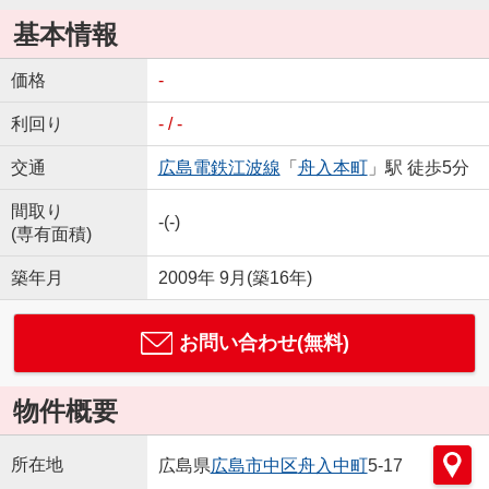
基本情報
価格
-
利回り
- / -
交通
広島電鉄江波線
「
舟入本町
」駅 徒歩5分
間取り
-(-)
(専有面積)
築年月
2009年 9月(築16年)
お問い合わせ(無料)
物件概要
所在地
広島県
広島市中区
舟入中町
5-17