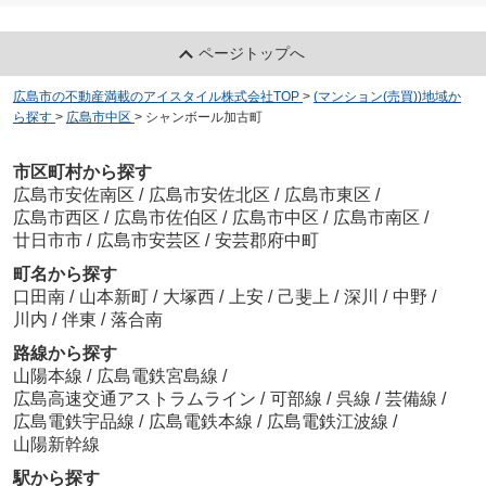
ページトップへ
広島市の不動産満載のアイスタイル株式会社TOP
>
(マンション(売買))地域か
ら探す
>
広島市中区
>
シャンボール加古町
市区町村から探す
広島市安佐南区
/
広島市安佐北区
/
広島市東区
/
広島市西区
/
広島市佐伯区
/
広島市中区
/
広島市南区
/
廿日市市
/
広島市安芸区
/
安芸郡府中町
町名から探す
口田南
/
山本新町
/
大塚西
/
上安
/
己斐上
/
深川
/
中野
/
川内
/
伴東
/
落合南
路線から探す
山陽本線
/
広島電鉄宮島線
/
広島高速交通アストラムライン
/
可部線
/
呉線
/
芸備線
/
広島電鉄宇品線
/
広島電鉄本線
/
広島電鉄江波線
/
山陽新幹線
駅から探す