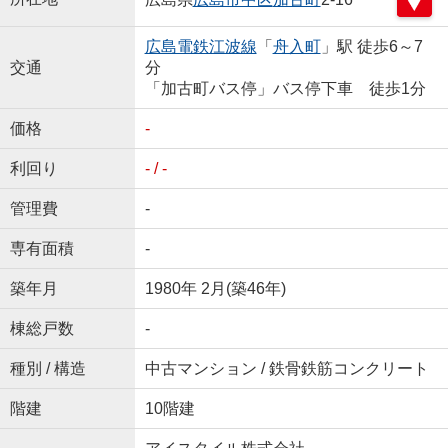
広島電鉄江波線
「
舟入町
」駅 徒歩6～7
交通
分
「加古町バス停」バス停下車 徒歩1分
価格
-
利回り
- / -
管理費
-
専有面積
-
築年月
1980年 2月(築46年)
棟総戸数
-
種別 / 構造
中古マンション / 鉄骨鉄筋コンクリート
階建
10階建