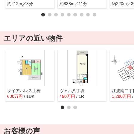
約212m／3分
約838m／11分
約220m／
エリアの近い物件
ダイアパレス土橋
ヴェル八丁堀
江波南二丁
630
万
円
/ 1DK
450
万
円
/ 1R
1,290
万
円
/
お客様の声