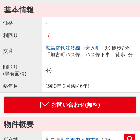
基本情報
価格
-
利回り
- / -
広島電鉄江波線
「
舟入町
」駅 徒歩7分
交通
「加古町バス停」バス停下車 徒歩1分
間取り
-(-)
(専有面積)
築年月
1980年 2月(築46年)
お問い合わせ(無料)
物件概要
所在地
広島県
広島市中区
加古町
2-16