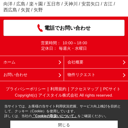
向洋
/
広島
/
楽々園
/
五日市
/
天神川
/
安芸矢口
/
古江
/
西広島
/
矢賀
/
矢野
電話でお問い合わせ
営業時間：
10:00～18:00
定休日：
毎週火・水曜日
ホーム
会社概要
お問い合わせ
物件リクエスト
プライバシーポリシー
利用規約
アクセスマップ
PCサイト
Copyright(c) アイスタイル株式会社 All rights reserved.
当サイトでは、お客様の当サイト利用状況把握、サービス向上検討を目的と
して、クッキー（Cookie）を使用しています。
詳しくは、当社の
「Cookieの取扱いについて」
をご確認ください。
閉じる