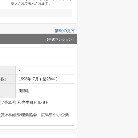
拡大されて表示されます。
情報の見方
【中古マンション】
-
年数）
1998年 7月 ( 築28年 )
9階建
7番35号 和光中町ビル 9Ｆ
賃貸不動産管理業協会、広島県中小企業