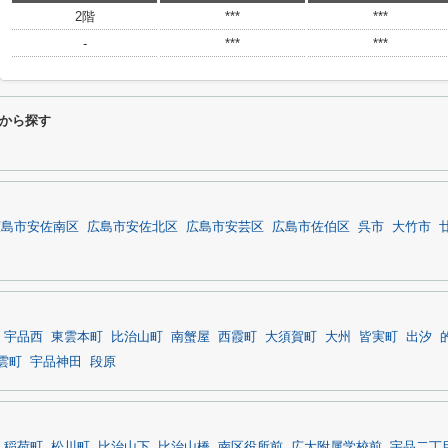
2階
***
***
-
***
***
から探す
広島市安佐南区
広島市安佐北区
広島市安芸区
広島市佐伯区
呉市
大竹市
宇品西
東雲本町
比治山町
南蟹屋
西霞町
大須賀町
大州
皆実町
出汐
雲町
宇品神田
段原
稲荷町
松川町
比治山下
比治山橋
南区役所前
広大附属学校前
宇品二丁