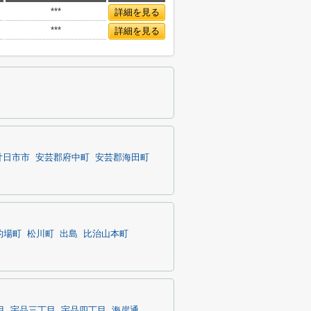
***
詳細を見る
***
詳細を見る
廿日市市
安芸郡府中町
安芸郡海田町
的場町
松川町
出島
比治山本町
目
宇品三丁目
宇品四丁目
海岸通