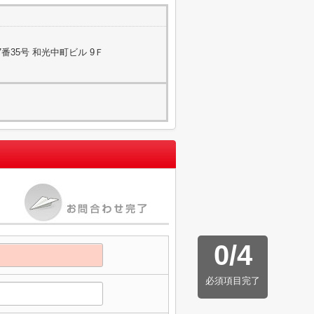
番35号 和光中町ビル 9Ｆ
0
/
4
必須項目完了