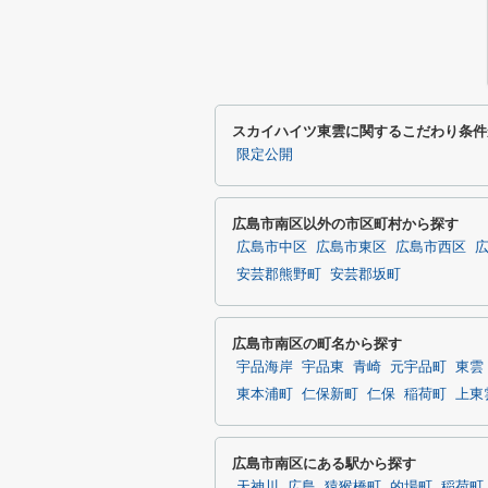
スカイハイツ東雲に関するこだわり条件
限定公開
広島市南区以外の市区町村から探す
広島市中区
広島市東区
広島市西区
安芸郡熊野町
安芸郡坂町
広島市南区の町名から探す
宇品海岸
宇品東
青崎
元宇品町
東雲
東本浦町
仁保新町
仁保
稲荷町
上東
広島市南区にある駅から探す
天神川
広島
猿猴橋町
的場町
稲荷町