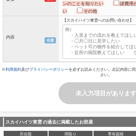
ンのことを知りたい
諸費用
い
その他
【スカイハイツ東雲へのお問い合わせ】
内容
任意
※
利用規約
及び
プライバシーポリシー
を必ずお読みください。左記内容に同
さい。
未入力項目がありま
スカイハイツ東雲
の過去に掲載したお部屋
所在階
間取り
専有面積