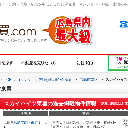
却・投資・買取 | 広島を中心とした賃貸住宅・マンション・戸建・土地の不動産
社TOP
>
(マンション(売買))地域から探す
>
広島市南区
>
スカイハイツ
ツ東雲
スカイハイツ東雲
の過去掲載物件情報
現況の確認はお気
所在地
交通
築
広島県
広島市南区
東雲
１丁目
「東雲１丁目バス停」バス停下車 徒歩7分
9
13-23
「東雲１丁目」バス停下車 徒歩7分