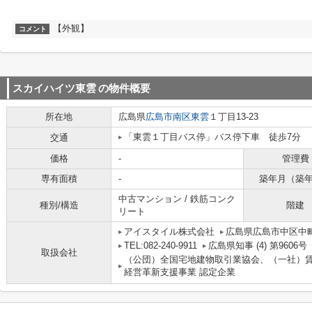
【外観】
コメント
スカイハイツ東雲
の物件概要
所在地
広島県
広島市南区
東雲
１丁目13-23
「東雲１丁目バス停」バス停下車 徒歩7分
交通
価格
-
管理費
専有面積
-
築年月（築
中古マンション / 鉄筋コンク
種別/構造
階建
リート
アイスタイル株式会社
広島県広島市中区中町
TEL:082-240-9911
広島県知事 (4) 第9606号
取扱会社
（公団）全国宅地建物取引業協会、（一社）
経営革新支援事業 認定企業