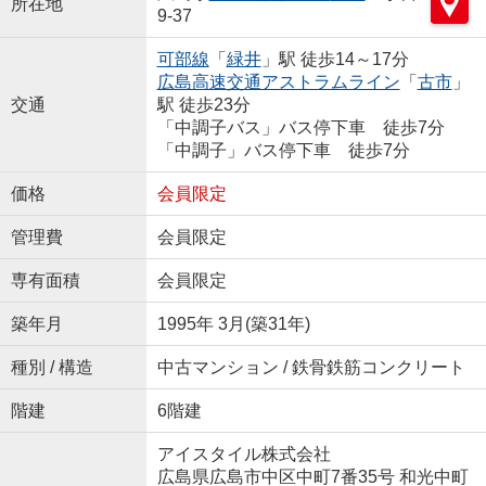
所在地
9-37
可部線
「
緑井
」駅 徒歩14～17分
広島高速交通アストラムライン
「
古市
」
交通
駅 徒歩23分
「中調子バス」バス停下車 徒歩7分
「中調子」バス停下車 徒歩7分
価格
会員限定
管理費
会員限定
専有面積
会員限定
築年月
1995年 3月(築31年)
種別 / 構造
中古マンション / 鉄骨鉄筋コンクリート
階建
6階建
アイスタイル株式会社
広島県広島市中区中町7番35号 和光中町