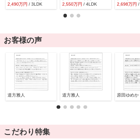
2,490
万
円
/ 3LDK
2,550
万
円
/ 4LDK
2,698
万
円
お客様の声
道方雅人
道方雅人
原田ゆめか
こだわり特集