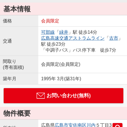
基本情報
価格
会員限定
可部線
「
緑井
」駅 徒歩14分
広島高速交通アストラムライン
「
古市
」
交通
駅 徒歩23分
「中調子バス」バス停下車 徒歩7分
間取り
会員限定
(
会員限定
)
(専有面積)
築年月
1995年 3月(築31年)
お問い合わせ(無料)
物件概要
広島県
広島市安佐南区
川内
５丁目3