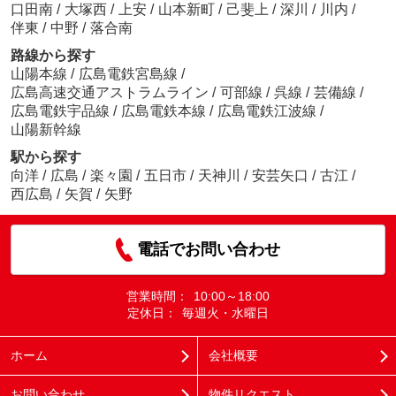
口田南
/
大塚西
/
上安
/
山本新町
/
己斐上
/
深川
/
川内
/
伴東
/
中野
/
落合南
路線から探す
山陽本線
/
広島電鉄宮島線
/
広島高速交通アストラムライン
/
可部線
/
呉線
/
芸備線
/
広島電鉄宇品線
/
広島電鉄本線
/
広島電鉄江波線
/
山陽新幹線
駅から探す
向洋
/
広島
/
楽々園
/
五日市
/
天神川
/
安芸矢口
/
古江
/
西広島
/
矢賀
/
矢野
電話でお問い合わせ
営業時間：
10:00～18:00
定休日：
毎週火・水曜日
ホーム
会社概要
お問い合わせ
物件リクエスト