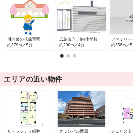
川内菜の花保育園
広島市立 川内小学校
約379m／5分
約290m／4分
約358m／
エリアの近い物件
サーラシティ緑井
グランパル西原
チュリス上