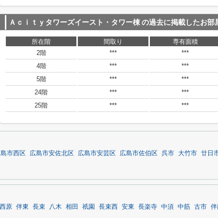
Ａｃｉｔｙタワーズイースト・タワー棟
の過去に掲載したお部
所在階
間取り
専有面積
2階
***
***
4階
***
***
5階
***
***
24階
***
***
25階
***
***
広島市西区
広島市安佐北区
広島市安芸区
広島市佐伯区
呉市
大竹市
廿日
西原
伴東
長束
八木
相田
祇園
長束西
安東
長楽寺
中須
中筋
古市
伴