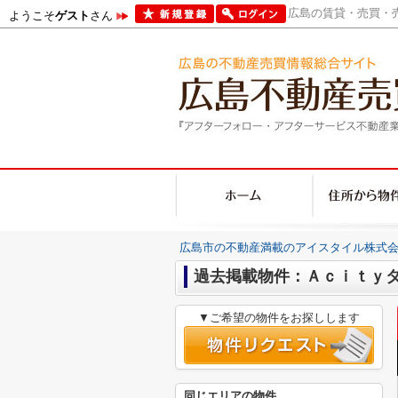
広島の賃貸・売買・売
ようこそ
ゲスト
さん
広島市の不動産満載のアイスタイル株式会
過去掲載物件：Ａｃｉｔｙ
▼ご希望の物件をお探しします
同じエリアの物件