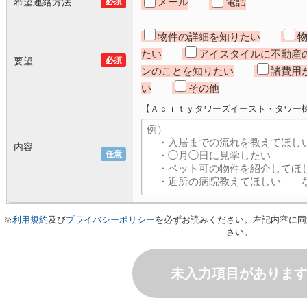
メール
電話
希望連絡方法
必須
物件の詳細を知りたい
たい
アイスタイルに不動産
要望
必須
ンのことを知りたい
諸費用
い
その他
【Ａｃｉｔｙタワーズイースト・タワー
内容
任意
※
利用規約
及び
プライバシーポリシー
を必ずお読みください。左記内容に同
さい。
未入力項目がありま