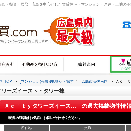
却・投資・買取 | 広島を中心とした賃貸住宅・マンション・戸建・土地の不動産
社TOP
>
(マンション(売買))地域から探す
>
広島市安佐南区
>
Ａｃｉｔ
タワーズイースト・タワー棟
Ａｃｉｔｙタワーズイースト・タワー棟
の過去掲載物件情
現況の確認はお気軽にお問い合わせください。
所在地
交通