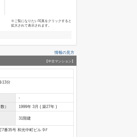
※ご覧になりたい写真をクリックすると
拡大されて表示されます。
情報の見方
【中古マンション】
歩13分
-
年数）
1999年 3月 ( 築27年 )
31階建
7番35号 和光中町ビル 9Ｆ