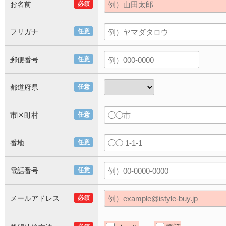
お名前
必須
フリガナ
任意
郵便番号
任意
都道府県
任意
市区町村
任意
番地
任意
電話番号
任意
メールアドレス
必須