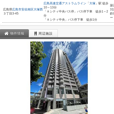
広島高速交通アストラムライン
「
大塚
」駅 徒歩
築
10～13分
広島県
広島市安佐南区
大塚西
3
「Ａシティ中央バス停」バス停下車 徒歩1～2
３丁目3-45
鉄
分
ー
「Ａシティ中央」バス停下車 徒歩1分
物件情報
周辺施設