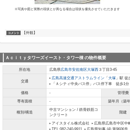
※写真や図と実際の現状とが異なる場合は現状を優先させていただきます
【外観】
コメント
Ａｃｉｔｙタワーズイースト・タワー棟
の物件概要
所在地
広島県
広島市安佐南区
大塚西
３丁目3-45
広島高速交通アストラムライン
「
大塚
」駅 徒
交通
「Ａシティ中央バス停」バス停下車 徒歩1分
価格
-
管理費
専有面積
-
築年月（築
中古マンション / 鉄骨鉄筋コ
種別/構造
階建
ンクリート
アイスタイル株式会社
広島県広島市中区中町
TEL:082-240-9911
広島県知事 (4) 第9606号