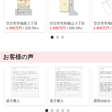
廿日市市福面２丁目
廿日市市対厳山３丁目
廿日市市地
1,998
万
円
/ 220.59㎡
1,898
万
円
/ 205.59㎡
2,800
万
円
お客様の声
道方雅人
道方雅人
原田ゆめか