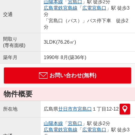
山陽本線
「
宮島口
」駅 徒歩2分
広島電鉄宮島線
「
広電宮島口
」駅 徒歩3
交通
分
「宮島口（バス）」バス停下車 徒歩2
分
間取り
3LDK(76.26㎡)
(専有面積)
築年月
1990年 8月(築36年)
お問い合わせ(無料)
物件概要
所在地
広島県
廿日市市
宮島口
１丁目12-12
山陽本線
「
宮島口
」駅 徒歩2分
広島電鉄宮島線
「
広電宮島口
」駅 徒歩3