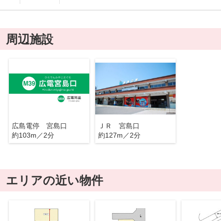
周辺施設
広島電停 宮島口
ＪＲ 宮島口
約103m／2分
約127m／2分
エリアの近い物件