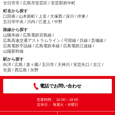
廿日市市
/
広島市安芸区
/
安芸郡府中町
町名から探す
口田南
/
山本新町
/
上安
/
大塚西
/
深川
/
伴東
/
五日市中央
/
川内
/
己斐上
/
中野
路線から探す
山陽本線
/
広島電鉄宮島線
/
広島高速交通アストラムライン
/
可部線
/
呉線
/
芸備線
/
広島電鉄宇品線
/
広島電鉄本線
/
広島電鉄江波線
/
山陽新幹線
駅から探す
向洋
/
広島
/
楽々園
/
五日市
/
天神川
/
安芸矢口
/
古江
/
矢賀
/
西広島
/
矢野
電話でお問い合わせ
営業時間：
10:00～18:00
定休日：
毎週火・水曜日