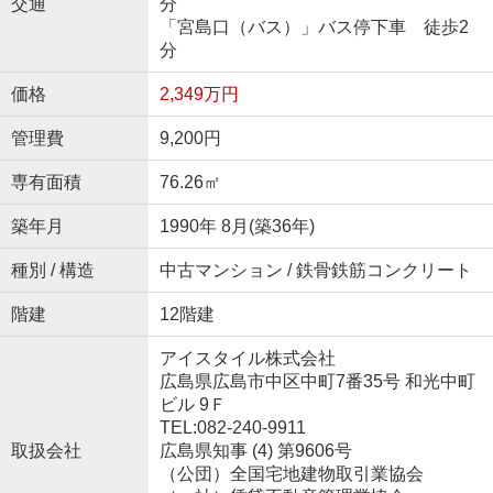
交通
分
「宮島口（バス）」バス停下車 徒歩2
分
価格
2,349万円
管理費
9,200円
専有面積
76.26㎡
築年月
1990年 8月(築36年)
種別 / 構造
中古マンション / 鉄骨鉄筋コンクリート
階建
12階建
アイスタイル株式会社
広島県広島市中区中町7番35号 和光中町
ビル 9Ｆ
TEL:082-240-9911
取扱会社
広島県知事 (4) 第9606号
（公団）全国宅地建物取引業協会