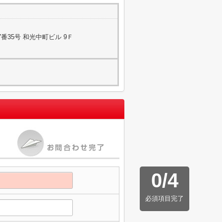
番35号 和光中町ビル 9Ｆ
0
/
4
必須項目完了