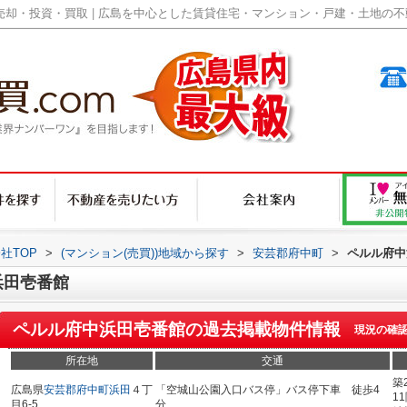
却・投資・買取 | 広島を中心とした賃貸住宅・マンション・戸建・土地の不動産
社TOP
>
(マンション(売買))地域から探す
>
安芸郡府中町
>
ペルル府中
浜田壱番館
ペルル府中浜田壱番館
の過去掲載物件情報
現況の確
所在地
交通
築
広島県
安芸郡府中町
浜田
４丁
「空城山公園入口バス停」バス停下車 徒歩4
1
目6-5
分