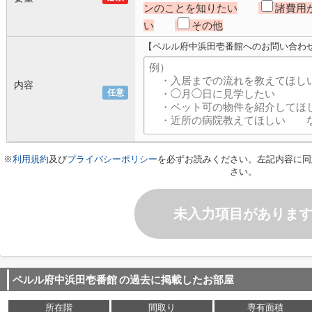
ンのことを知りたい
諸費用
い
その他
【ペルル府中浜田壱番館へのお問い合わ
内容
任意
※
利用規約
及び
プライバシーポリシー
を必ずお読みください。左記内容に同
さい。
未入力項目がありま
ペルル府中浜田壱番館
の過去に掲載したお部屋
所在階
間取り
専有面積