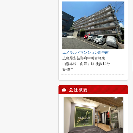
エメラルドマンション府中南
広島県安芸郡府中町青崎東
山陽本線「向洋」駅 徒歩14分
築40年