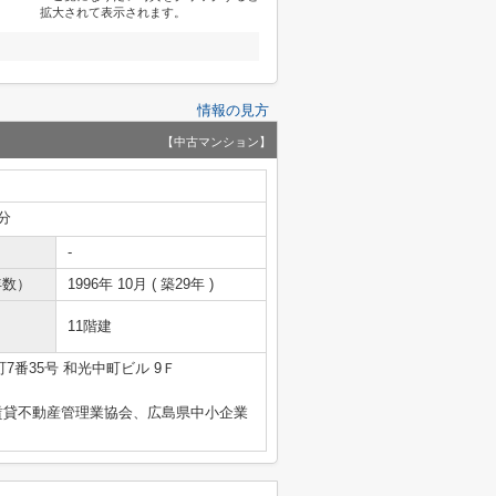
拡大されて表示されます。
情報の見方
【中古マンション】
分
-
年数）
1996年 10月 ( 築29年 )
11階建
7番35号 和光中町ビル 9Ｆ
賃貸不動産管理業協会、広島県中小企業