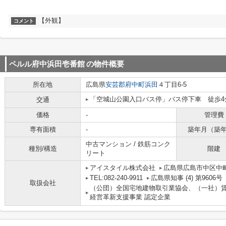
【外観】
コメント
ペルル府中浜田壱番館
の物件概要
所在地
広島県
安芸郡府中町
浜田
４丁目6-5
「空城山公園入口バス停」バス停下車 徒歩4
交通
価格
-
管理費
専有面積
-
築年月（築
中古マンション / 鉄筋コンク
種別/構造
階建
リート
アイスタイル株式会社
広島県広島市中区中町
TEL:082-240-9911
広島県知事 (4) 第9606号
取扱会社
（公団）全国宅地建物取引業協会、（一社）
経営革新支援事業 認定企業