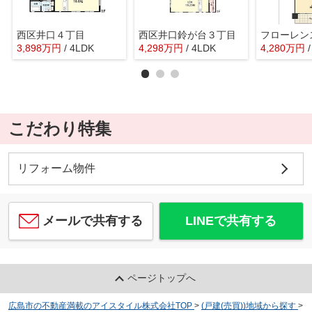
西区井口４丁目
西区井口鈴が台３丁目
3,898
万
円
/ 4LDK
4,298
万
円
/ 4LDK
4,280
万
円
こだわり特集
リフォーム物件
メールで共有する
LINEで共有する
ページトップへ
広島市の不動産満載のアイスタイル株式会社TOP
>
(戸建(売買))地域から探す
>