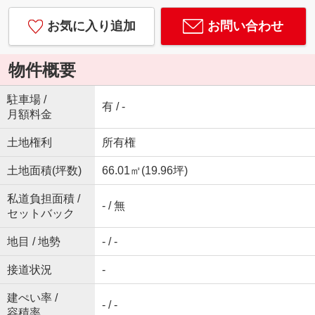
お気に入り追加
お問い合わせ
物件概要
駐車場 /
有 / -
月額料金
土地権利
所有権
土地面積(坪数)
66.01㎡(19.96坪)
私道負担面積 /
- / 無
セットバック
地目 / 地勢
- / -
接道状況
-
建ぺい率 /
- / -
容積率