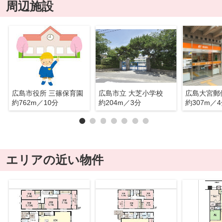
周辺施設
広島市役所 三篠保育園
広島市立 大芝小学校
広島大宮郵
約762m／10分
約204m／3分
約307m／
エリアの近い物件