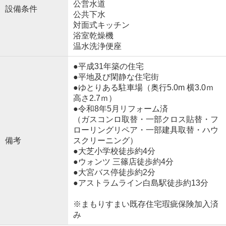
公営水道
設備条件
公共下水
対面式キッチン
浴室乾燥機
温水洗浄便座
●平成31年築の住宅
●平地及び閑静な住宅街
●ゆとりある駐車場（奥行5.0m 横3.0ｍ
高さ2.7ｍ）
●令和8年5月リフォーム済
（ガスコンロ取替・一部クロス貼替・フ
ローリングリペア・一部建具取替・ハウ
備考
スクリーニング）
●大芝小学校徒歩約4分
●ウォンツ 三篠店徒歩約4分
●大宮バス停徒歩約2分
●アストラムライン白島駅徒歩約13分
※まもりすまい既存住宅瑕疵保険加入済
み