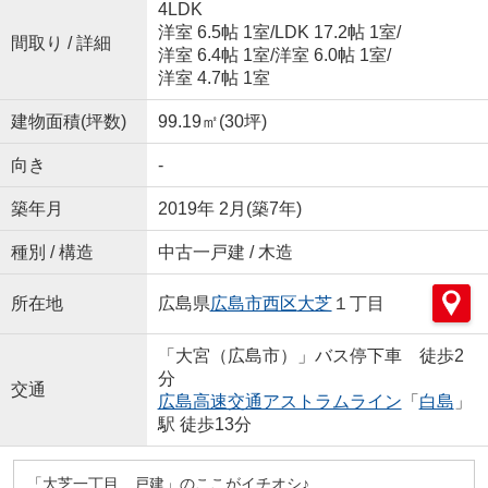
4LDK
洋室 6.5帖 1室
/
LDK 17.2帖 1室
/
間取り / 詳細
洋室 6.4帖 1室
/
洋室 6.0帖 1室
/
洋室 4.7帖 1室
建物面積(坪数)
99.19㎡(30坪)
向き
-
築年月
2019年 2月(築7年)
種別 / 構造
中古一戸建 / 木造
所在地
広島県
広島市西区
大芝
１丁目
「大宮（広島市）」バス停下車 徒歩2
分
交通
広島高速交通アストラムライン
「
白島
」
駅 徒歩13分
「大芝一丁目 戸建」のここがイチオシ♪