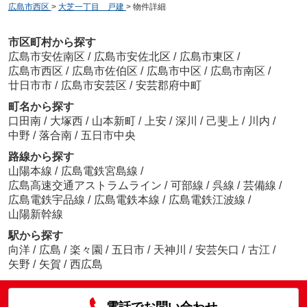
広島市西区
>
大芝一丁目 戸建
>
物件詳細
市区町村から探す
広島市安佐南区
/
広島市安佐北区
/
広島市東区
/
広島市西区
/
広島市佐伯区
/
広島市中区
/
広島市南区
/
廿日市市
/
広島市安芸区
/
安芸郡府中町
町名から探す
口田南
/
大塚西
/
山本新町
/
上安
/
深川
/
己斐上
/
川内
/
中野
/
落合南
/
五日市中央
路線から探す
山陽本線
/
広島電鉄宮島線
/
広島高速交通アストラムライン
/
可部線
/
呉線
/
芸備線
/
広島電鉄宇品線
/
広島電鉄本線
/
広島電鉄江波線
/
山陽新幹線
駅から探す
向洋
/
広島
/
楽々園
/
五日市
/
天神川
/
安芸矢口
/
古江
/
矢野
/
矢賀
/
西広島
電話でお問い合わせ