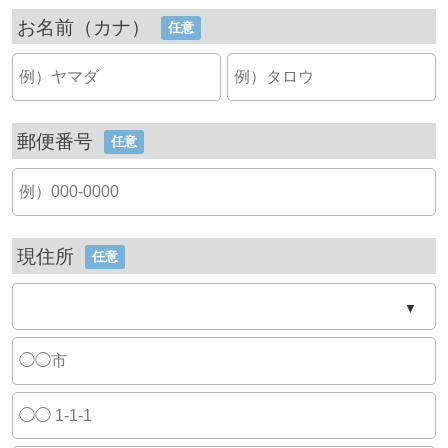
お名前（カナ）
任意
郵便番号
任意
現住所
任意
▼