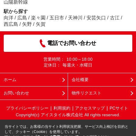
山陽新幹線
駅から探す
向洋
/
広島
/
楽々園
/
五日市
/
天神川
/
安芸矢口
/
古江
/
西広島
/
矢野
/
矢賀
電話でお問い合わせ
営業時間：
10:00～18:00
定休日：
毎週火・水曜日
ホーム
会社概要
お問い合わせ
物件リクエスト
プライバシーポリシー
利用規約
アクセスマップ
PCサイト
Copyright(c) アイスタイル株式会社 All rights reserved.
当サイトでは、お客様の当サイト利用状況把握、サービス向上検討を目的と
して、クッキー（Cookie）を使用しています。