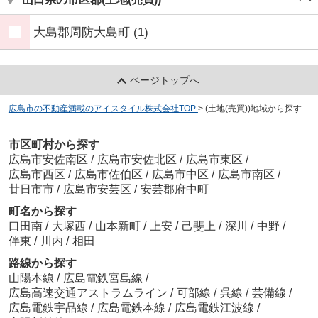
大島郡周防大島町
(1)
ページトップへ
広島市の不動産満載のアイスタイル株式会社TOP
>
(土地(売買))地域から探す
市区町村から探す
広島市安佐南区
/
広島市安佐北区
/
広島市東区
/
広島市西区
/
広島市佐伯区
/
広島市中区
/
広島市南区
/
廿日市市
/
広島市安芸区
/
安芸郡府中町
町名から探す
口田南
/
大塚西
/
山本新町
/
上安
/
己斐上
/
深川
/
中野
/
伴東
/
川内
/
相田
路線から探す
山陽本線
/
広島電鉄宮島線
/
広島高速交通アストラムライン
/
可部線
/
呉線
/
芸備線
/
広島電鉄宇品線
/
広島電鉄本線
/
広島電鉄江波線
/