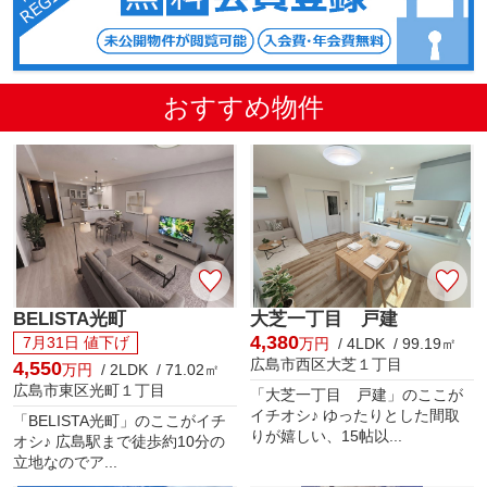
おすすめ物件
BELISTA光町
大芝一丁目 戸建
4,380
7月31日 値下げ
万円
/ 4LDK / 99.19㎡
広島市西区大芝１丁目
4,550
万円
/ 2LDK / 71.02㎡
広島市東区光町１丁目
「大芝一丁目 戸建」のここが
イチオシ♪ ゆったりとした間取
「BELISTA光町」のここがイチ
りが嬉しい、15帖以...
オシ♪ 広島駅まで徒歩約10分の
立地なのでア...