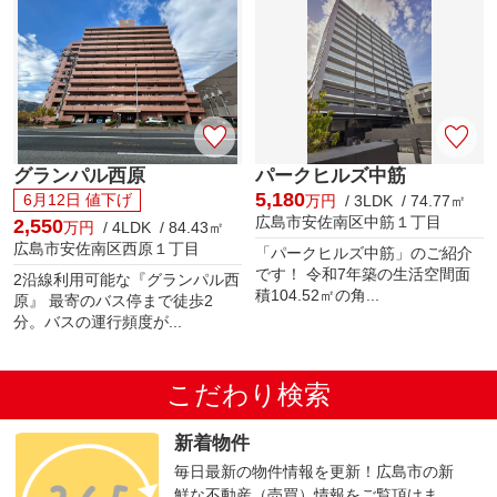
グランパル西原
パークヒルズ中筋
5,180
6月12日 値下げ
万円
/ 3LDK / 74.77㎡
広島市安佐南区中筋１丁目
2,550
万円
/ 4LDK / 84.43㎡
広島市安佐南区西原１丁目
「パークヒルズ中筋」のご紹介
です！ 令和7年築の生活空間面
2沿線利用可能な『グランパル西
積104.52㎡の角...
原』 最寄のバス停まで徒歩2
分。バスの運行頻度が...
こだわり検索
新着物件
毎日最新の物件情報を更新！広島市の新
鮮な不動産（売買）情報をご覧頂けま