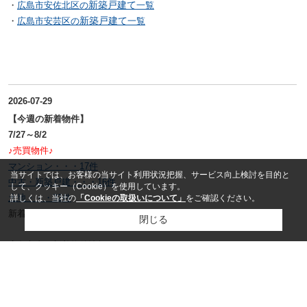
新築戸建て
・
広島市安佐北区の
一覧
新築戸建て
・
広島市安芸区の
一覧
2026-07-29
【今週の新着物件】
7/27～8/2
♪売買物件♪
マンション・・・17件
当サイトでは、お客様の当サイト利用状況把握、サービス向上検討を目的と
中古・新築戸建・・・16件
して、クッキー（Cookie）を使用しています。
土地・・・32件
詳しくは、当社の
「Cookieの取扱いについて」
をご確認ください。
新着物件追加致しました。
閉じる
広島市内の新着物件情報です！
広島市で不動産(新築戸建て・中古戸建て・中古マンション)を探す
ならアイスタイル株式会社へお任せください！