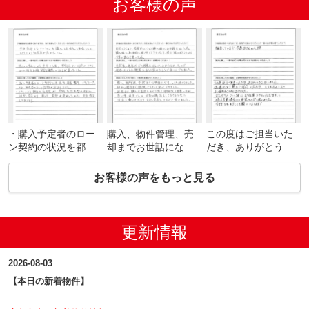
お客様の声
・購入予定者のロー
購入、物件管理、売
この度はご担当いた
ン契約の状況を都度
却までお世話にな
だき、ありがとうご
報告いただいたの
り、とても助かりま
ざいました。
で、担当者の方への
した。細かい部分ま
迅速かつ丁寧にご対
お客様の声をもっと見る
信頼が深まりまし
で説明して下さって
応いただき、とても
た。
安心できました。
スムーズに進めるこ
・CMによる御社の知
他社では購入や売却
とができました。
名度が店舗を持たな
をかなり強くすすめ
またぜひご一緒にお
更新情報
い会社に対する不安
てくる営業の方が多
仕事させていただき
より勝って、成約が
い中、道方さんは不
たいと思える素晴ら
2026-08-03
早かったので、大変
安の解消をして下さ
しい営業マンだと感
満足しております。
ると共に、迅速に動
じました。
【本日の新着物件】
いて下さり、すぐに
今後ともよろしくお
売却につなげて頂け
願いいたします！