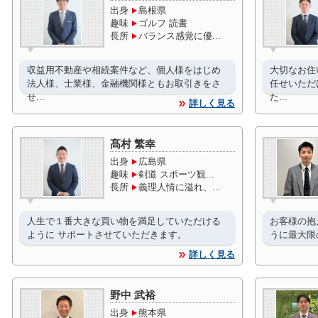
出身
島根県
趣味
ゴルフ 読書
長所
バランス感覚に優...
収益用不動産や相続案件など、個人様をはじめ
大切なお住
法人様、士業様、金融機関様ともお取引きをさ
任せいただ
せ...
た...
詳しく見る
髙村 繁幸
出身
広島県
趣味
剣道 スポーツ観...
長所
義理人情に溢れ、...
人生で１番大きな買い物を満足していただける
お客様の抱
ように サポートさせていただきます。
うに最大限
詳しく見る
野中 武裕
出身
熊本県