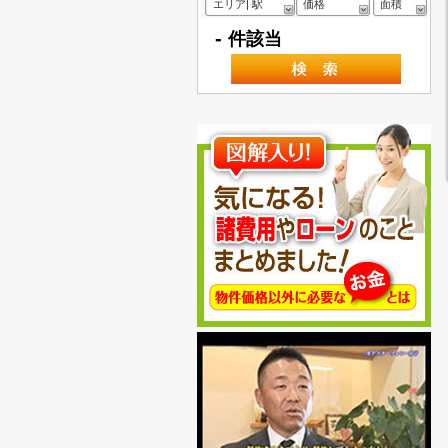
エリア| 駅
価格
面積
-
件該当