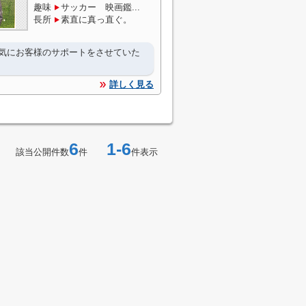
趣味
サッカー 映画鑑...
長所
素直に真っ直ぐ。
気にお客様のサポートをさせていた
詳しく見る
6
1-6
該当公開件数
件
件表示