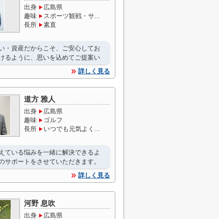
出身
広島県
趣味
スポーツ観戦・サ...
長所
素直
い・資産だからこそ、ご安心してお
けるように、思いを込めてご提案い
詳しく見る
道方 雅人
出身
広島県
趣味
ゴルフ
長所
いつでも元気よく...
えている悩みを一緒に解決できるよ
のサポートをさせていただきます。
詳しく見る
河野 息吹
出身
広島県