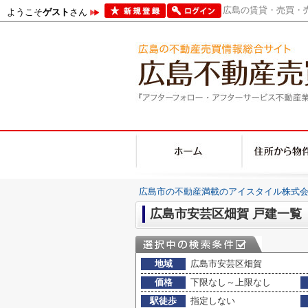
広島の賃貸・売買・売
ようこそ
ゲスト
さん
広島市の不動産満載のアイスタイル株式会
広島市安芸区畑賀 戸建一覧
地域
広島市安芸区畑賀
価格
下限なし～上限なし
駅徒歩
指定しない