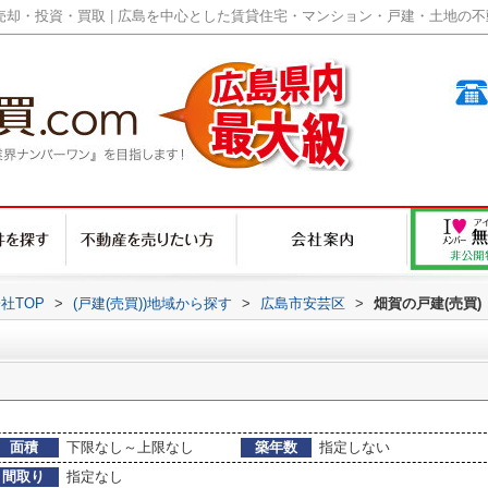
却・投資・買取 | 広島を中心とした賃貸住宅・マンション・戸建・土地の不動産
社TOP
>
(戸建(売買))地域から探す
>
広島市安芸区
>
畑賀の戸建(売買)
面積
下限なし～上限なし
築年数
指定しない
間取り
指定なし