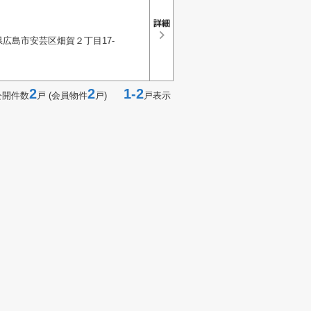
広島市安芸区畑賀２丁目17-
2
2
1-2
公開件数
戸 (会員物件
戸)
戸表示