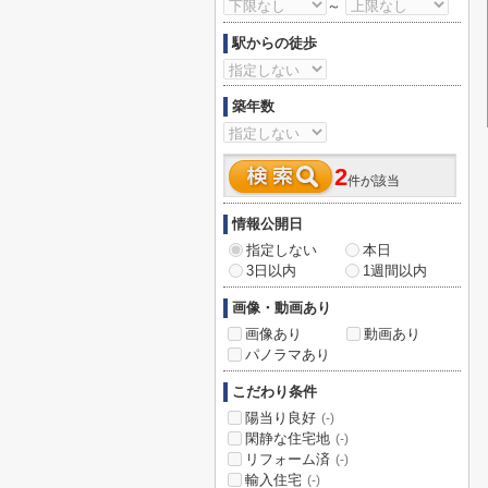
～
駅からの徒歩
築年数
2
件が該当
情報公開日
指定しない
本日
3日以内
1週間以内
画像・動画あり
画像あり
動画あり
パノラマあり
こだわり条件
陽当り良好
(-)
閑静な住宅地
(-)
リフォーム済
(-)
輸入住宅
(-)