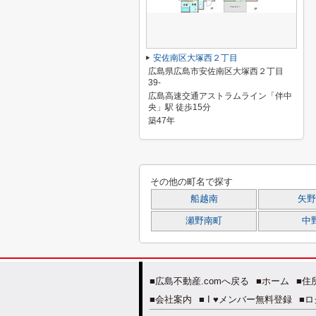
安佐南区大塚西２丁目
広島県広島市安佐南区大塚西２丁目
39-
広島高速交通アストラムライン「伴中
央」駅 徒歩15分
築47年
その他の町名で探す
船越南
矢野
瀬野南町
中
■広島不動産.comへ戻る
■ホーム
■住
■会社案内
■ I ♥メンバー無料登録
■ロ