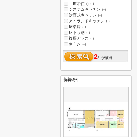
二世帯住宅
(-)
システムキッチン
(-)
対面式キッチン
(-)
アイランドキッチン
(-)
床暖房
(-)
床下収納
(-)
複層ガラス
(-)
南向き
(-)
2
件が該当
新着物件