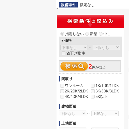
設備条件
指定なし
指定しない
新築
中古
▼価格
～
値下げ物件
2
件が該当
間取り
ワンルーム
1K/1DK/1LDK
2K/2DK/2LDK
3K/3DK/3LDK
4K/4DK/4LDK
5K以上
建物面積
～
土地面積