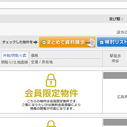
並び順：
該当
外観
/
間取り図
価格
駅徒歩
停歩
交通 / 所在地
間取り/土地面積
広島県