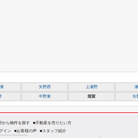
東
矢野西
上瀬野
野
中野東
畑賀
矢
所から物件を探す
■不動産を売りたい方
グイン
■お客様の声
■スタッフ紹介