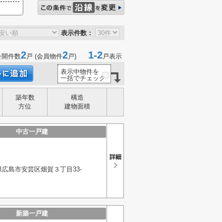
表示件数：
2
2
1-2
公開件数
戸 (会員物件
戸)
戸表示
表示中物件を
一括でチェック
築年数
構造
方位
建物面積
中古一戸建
広島市安芸区畑賀３丁目33-
新築一戸建