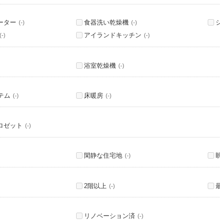
ーター
食器洗い乾燥機
(-)
(-)
アイランドキッチン
(-)
(-)
浴室乾燥機
(-)
テム
床暖房
(-)
(-)
ロゼット
(-)
閑静な住宅地
(-)
2階以上
(-)
リノベーション済
(-)