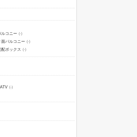
バルコニー
(-)
２面バルコニー
(-)
宅配ボックス
(-)
ATV
(-)