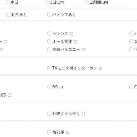
本日
3日以内
1週間以内
動画あり
パノラマあり
ベランダ
(-)
ー
オール電化
(-)
(-)
両面バルコニー
(-)
(-)
TVモニタ付インターホン
(-)
BS
C
(-)
対応
(-)
外観タイル張り
(-)
角部屋
(-)