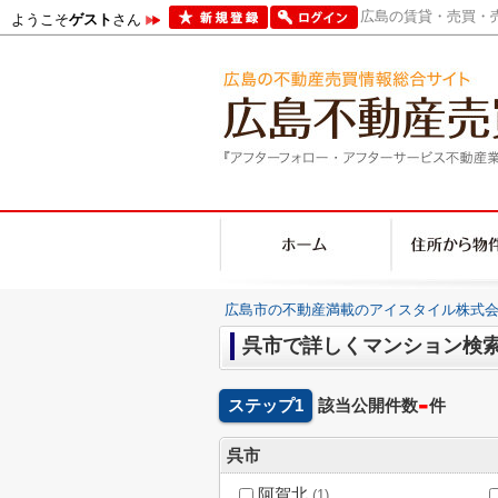
広島の賃貸・売買・売
ようこそ
ゲスト
さん
広島市の不動産満載のアイスタイル株式会
呉市で詳しくマンション検
-
ステップ1
該当公開件数
件
呉市
阿賀北
(1)