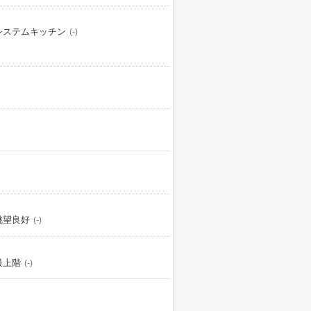
システムキッチン
(-)
眺望良好
(-)
最上階
(-)