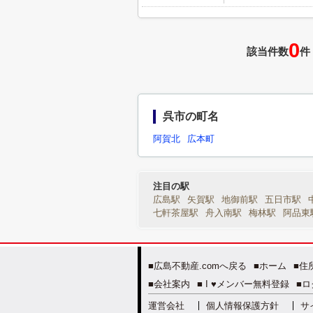
0
該当件数
件
呉市の町名
阿賀北
広本町
注目の駅
広島駅
矢賀駅
地御前駅
五日市駅
七軒茶屋駅
舟入南駅
梅林駅
阿品東
■広島不動産.comへ戻る
■ホーム
■住
■会社案内
■ I ♥メンバー無料登録
■ロ
運営会社
個人情報保護方針
サ