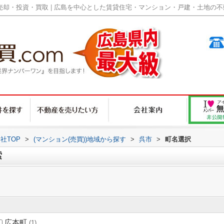
却・投資・買取 | 広島を中心とした賃貸住宅・マンション・戸建・土地の不動産
社TOP
>
(マンション(売買))地域から探す
>
呉市
>
町名選択
索
広本町
(1)