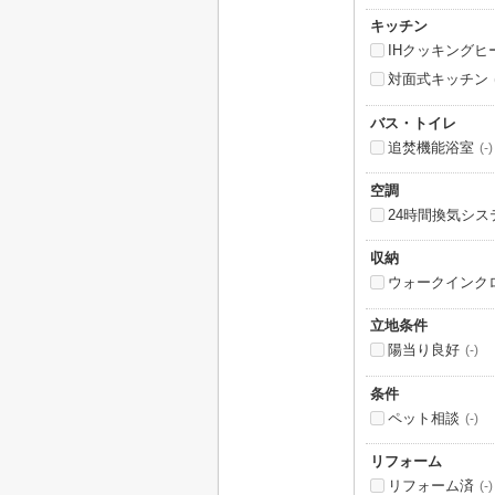
キッチン
IHクッキングヒ
対面式キッチン
バス・トイレ
追焚機能浴室
(-)
空調
24時間換気シス
収納
ウォークインク
立地条件
陽当り良好
(-)
条件
ペット相談
(-)
リフォーム
リフォーム済
(-)