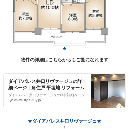
★
物件の詳細はこちらからもご覧になれます
ダイアパレス井口リヴァージュの詳
細ページ｜角住戸 平坦地 リフォーム
｜広島市の不動産ならアイスタイル
ダイアパレス井口リヴァージュの物件詳細ページです。修大協創中高前駅周
株式会社
www.istyle-buy.jp
★ダイアパレス井口リヴァージュ★
↑