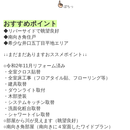
ぽちっ
おすすめポイント
◆リバーサイドで眺望良好
◆南向き角住戸
◆希少な井口五丁目平地エリア
↓↓
まだまだありますおススメポイント
↓↓
○令和2年11月リフォーム済み
・全室クロス貼替
・全室床工事（フロアタイル貼、フローリング等）
・建具取替
・ダウンライト取付
・木部塗装
・システムキッチン取替
・洗面化粧台取替
・シャワートイレ取替
○部屋から川が見えます（眺望良好）
○南向き角部屋（南向きに４室面したワイドプラン）