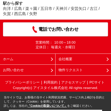
駅から探す
向洋
/
広島
/
楽々園
/
五日市
/
天神川
/
安芸矢口
/
古江
/
矢賀
/
西広島
/
矢野
電話でお問い合わせ
営業時間：
10:00～18:00
定休日：
毎週火・水曜日
ホーム
会社概要
お問い合わせ
物件リクエスト
プライバシーポリシー
利用規約
アクセスマップ
PCサイト
Copyright(c) アイスタイル株式会社 All rights reserved.
当サイトでは、お客様の当サイト利用状況把握、サービス向上検討を目的と
して、クッキー（Cookie）を使用しています。
詳しくは、当社の
「Cookieの取扱いについて」
をご確認ください。