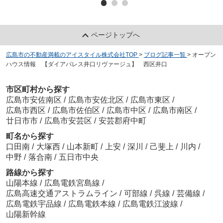
ページトップへ
広島市の不動産満載のアイスタイル株式会社TOP
>
ブログ記事一覧
>
オープン
ハウス情報 【ダイアパレス井口リヴァージュ】 西区井口
市区町村から探す
広島市安佐南区
/
広島市安佐北区
/
広島市東区
/
広島市西区
/
広島市佐伯区
/
広島市中区
/
広島市南区
/
廿日市市
/
広島市安芸区
/
安芸郡府中町
町名から探す
口田南
/
大塚西
/
山本新町
/
上安
/
深川
/
己斐上
/
川内
/
中野
/
落合南
/
五日市中央
路線から探す
山陽本線
/
広島電鉄宮島線
/
広島高速交通アストラムライン
/
可部線
/
呉線
/
芸備線
/
広島電鉄宇品線
/
広島電鉄本線
/
広島電鉄江波線
/
山陽新幹線