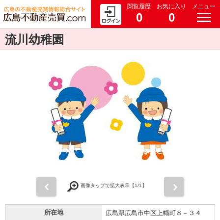
閲覧履歴
お気に入り
メニュー
0
0
流川幼稚園
前
次
画像タップで拡大表示【
1
/1】
所在地
広島県広島市中区上幟町８－３４