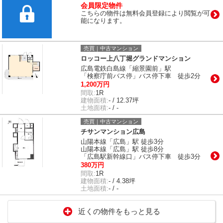
会員限定物件
こちらの物件は無料会員登録により閲覧が可
能になります。
売買｜中古マンション
ロッコー上八丁堀グランドマンション
広島電鉄白島線「縮景園前」駅
「検察庁前バス停」バス停下車 徒歩2分
1,200万円
間取:
1R
建物面積:
- / 12.37坪
土地面積:
- / -
売買｜中古マンション
チサンマンション広島
山陽本線「広島」駅 徒歩3分
山陽本線「広島」駅 徒歩8分
「広島駅新幹線口」バス停下車 徒歩3分
380万円
間取:
1R
建物面積:
- / 4.38坪
土地面積:
- / -
近くの物件をもっと見る