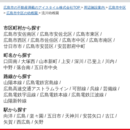
広島市の不動産満載のアイスタイル株式会社TOP
>
周辺施設案内
>
広島市中区
>
広島市中区の幼稚園
>
流川幼稚園
市区町村から探す
広島市安佐南区
/
広島市安佐北区
/
広島市東区
/
広島市西区
/
広島市佐伯区
/
広島市中区
/
広島市南区
/
廿日市市
/
広島市安芸区
/
安芸郡府中町
町名から探す
口田南
/
大塚西
/
山本新町
/
上安
/
深川
/
己斐上
/
川内
/
中野
/
落合南
/
五日市中央
路線から探す
山陽本線
/
広島電鉄宮島線
/
広島高速交通アストラムライン
/
可部線
/
呉線
/
芸備線
/
広島電鉄宇品線
/
広島電鉄本線
/
広島電鉄江波線
/
山陽新幹線
駅から探す
向洋
/
広島
/
楽々園
/
五日市
/
天神川
/
安芸矢口
/
古江
/
矢賀
/
西広島
/
矢野