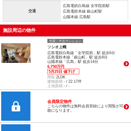
広島電鉄白島線 女学院前駅
交通
広島電鉄本線 銀山町駅
山陽本線 広島駅
施設周辺の物件
売買｜中古マンション
ソシオ上幟
広島電鉄白島線「女学院前」駅 徒歩6分
広島電鉄本線「銀山町」駅 徒歩8分
山陽本線「広島」駅 徒歩14分
6,750万円
5月25日 値下げ
間取:
2LDK
建物面積:
- / 22.17坪
土地面積:
- / -
会員限定物件
こちらの物件は無料会員登録により閲覧が可
能になります。