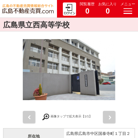
閲覧履歴
お気に入り
メニュー
0
0
広島県立西高等学校
前
次
画像タップで拡大表示【
1
/1】
広島県広島市中区国泰寺町１丁目２
所在地