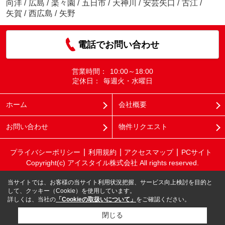
向洋
/
広島
/
楽々園
/
五日市
/
天神川
/
安芸矢口
/
古江
/
矢賀
/
西広島
/
矢野
電話でお問い合わせ
営業時間：
10:00～18:00
定休日：
毎週火・水曜日
ホーム
会社概要
お問い合わせ
物件リクエスト
プライバシーポリシー
利用規約
アクセスマップ
PCサイト
Copyright(c) アイスタイル株式会社 All rights reserved.
当サイトでは、お客様の当サイト利用状況把握、サービス向上検討を目的と
して、クッキー（Cookie）を使用しています。
詳しくは、当社の
「Cookieの取扱いについて」
をご確認ください。
閉じる