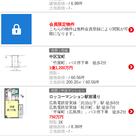
建物面積:
- / 6.98坪
土地面積:
- / -
会員限定物件
こちらの物件は無料会員登録により閲覧が可
能になります。
売買｜売地
中区宝町
「竹屋町」バス停下車 徒歩2分
1億1,200万円
間取:
-
建物面積:
- / 60.56坪
土地面積:
200.20㎡ / 60.56坪
売買｜中古マンション
ロッコーマンション駅前通り
広島電鉄皆実線「比治山下」駅 徒歩6分
広島電鉄皆実線「松川町」駅 徒歩7分
「平塚町（広島県）」バス停下車 徒歩2分
750万円
間取:
1K
建物面積:
- / 8.38坪
土地面積:
- / -