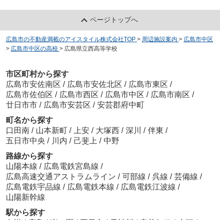
ページトップへ
広島市の不動産満載のアイスタイル株式会社TOP
>
周辺施設案内
>
広島市中区
>
広島市中区の高校
>
広島県立西高等学校
市区町村から探す
広島市安佐南区
/
広島市安佐北区
/
広島市東区
/
広島市佐伯区
/
広島市西区
/
広島市中区
/
広島市南区
/
廿日市市
/
広島市安芸区
/
安芸郡府中町
町名から探す
口田南
/
山本新町
/
上安
/
大塚西
/
深川
/
伴東
/
五日市中央
/
川内
/
己斐上
/
中野
路線から探す
山陽本線
/
広島電鉄宮島線
/
広島高速交通アストラムライン
/
可部線
/
呉線
/
芸備線
/
広島電鉄宇品線
/
広島電鉄本線
/
広島電鉄江波線
/
山陽新幹線
駅から探す