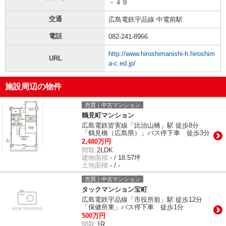
－４９
交通
広島電鉄宇品線 中電前駅
電話
082-241-8966
http://www.hiroshimanishi-h.hiroshim
URL
a-c.ed.jp/
施設周辺の物件
売買｜中古マンション
鶴見町マンション
広島電鉄皆実線「比治山橋」駅 徒歩8分
「鶴見橋（広島県）」バス停下車 徒歩3分
2,480万円
間取:
2LDK
建物面積:
- / 18.57坪
土地面積:
- / -
売買｜中古マンション
タックマンション宝町
広島電鉄宇品線「市役所前」駅 徒歩12分
「保健所東」バス停下車 徒歩1分
500万円
間取:
1R