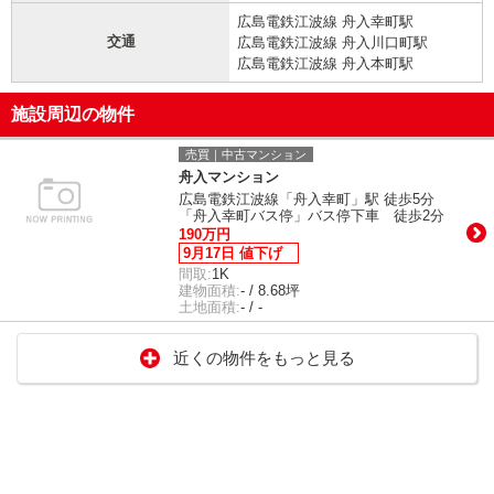
広島電鉄江波線 舟入幸町駅
交通
広島電鉄江波線 舟入川口町駅
広島電鉄江波線 舟入本町駅
施設周辺の物件
売買｜中古マンション
舟入マンション
広島電鉄江波線「舟入幸町」駅 徒歩5分
「舟入幸町バス停」バス停下車 徒歩2分
190万円
9月17日 値下げ
間取:
1K
建物面積:
- / 8.68坪
土地面積:
- / -
近くの物件をもっと見る