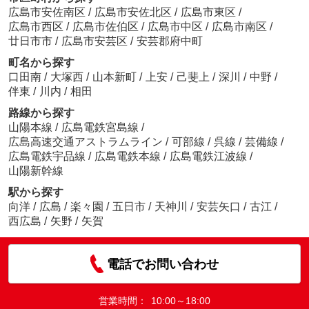
広島市安佐南区
/
広島市安佐北区
/
広島市東区
/
広島市西区
/
広島市佐伯区
/
広島市中区
/
広島市南区
/
廿日市市
/
広島市安芸区
/
安芸郡府中町
町名から探す
口田南
/
大塚西
/
山本新町
/
上安
/
己斐上
/
深川
/
中野
/
伴東
/
川内
/
相田
路線から探す
山陽本線
/
広島電鉄宮島線
/
広島高速交通アストラムライン
/
可部線
/
呉線
/
芸備線
/
広島電鉄宇品線
/
広島電鉄本線
/
広島電鉄江波線
/
山陽新幹線
駅から探す
向洋
/
広島
/
楽々園
/
五日市
/
天神川
/
安芸矢口
/
古江
/
西広島
/
矢野
/
矢賀
電話でお問い合わせ
営業時間：
10:00～18:00