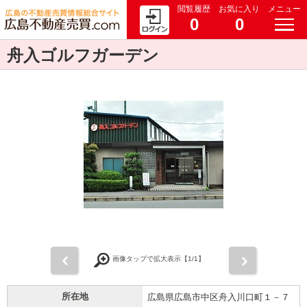
閲覧履歴
お気に入り
メニュー
0
0
舟入ゴルフガーデン
前
次
画像タップで拡大表示【
1
/1】
所在地
広島県広島市中区舟入川口町１－７