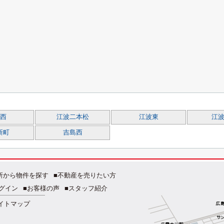
西
江波二本松
江波東
江
新町
吉島西
所から物件を探す
■不動産を売りたい方
グイン
■お客様の声
■スタッフ紹介
イトマップ