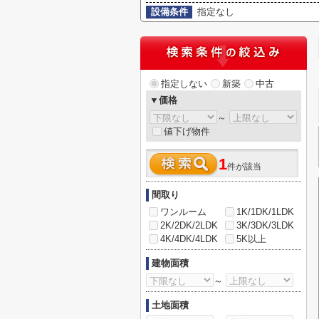
設備条件
指定なし
指定しない
新築
中古
▼価格
～
値下げ物件
1
件が該当
間取り
ワンルーム
1K/1DK/1LDK
2K/2DK/2LDK
3K/3DK/3LDK
4K/4DK/4LDK
5K以上
建物面積
～
土地面積