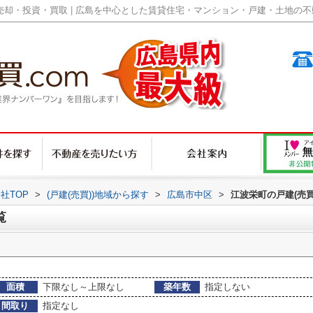
却・投資・買取 | 広島を中心とした賃貸住宅・マンション・戸建・土地の不動産
社TOP
>
(戸建(売買))地域から探す
>
広島市中区
>
江波栄町の戸建(売買
覧
面積
下限なし～上限なし
築年数
指定しない
間取り
指定なし