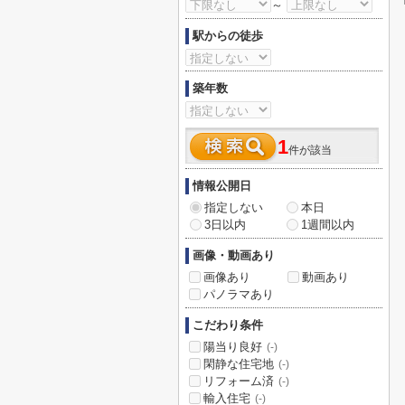
～
駅からの徒歩
築年数
1
件が該当
情報公開日
指定しない
本日
3日以内
1週間以内
画像・動画あり
画像あり
動画あり
パノラマあり
こだわり条件
陽当り良好
(-)
閑静な住宅地
(-)
リフォーム済
(-)
輸入住宅
(-)