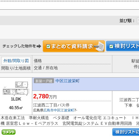
並び順：
外観
/
間取り図
価格
駅
停
交通 / 所在地
間取り/土地面積
中区江波栄町
新築一戸建
2,780
万円
1LDK
江波西二
江波西二丁目バス停
下車 
40.55㎡
広島県
広島市中区
江波栄町
7-
木造在来工法 準耐火構造 ベタ基礎 オール電化住宅 エコキュート Ｉ
機 居室窓Ｌｏｗ－Ｅペアガラス 玄関電気錠システム ＥＶ自動車用回路 浴.