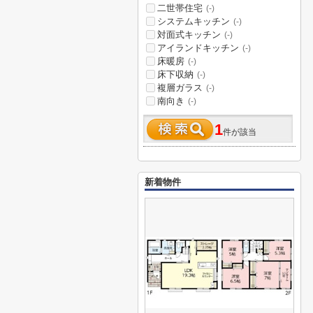
二世帯住宅
(-)
システムキッチン
(-)
対面式キッチン
(-)
アイランドキッチン
(-)
床暖房
(-)
床下収納
(-)
複層ガラス
(-)
南向き
(-)
1
件が該当
新着物件