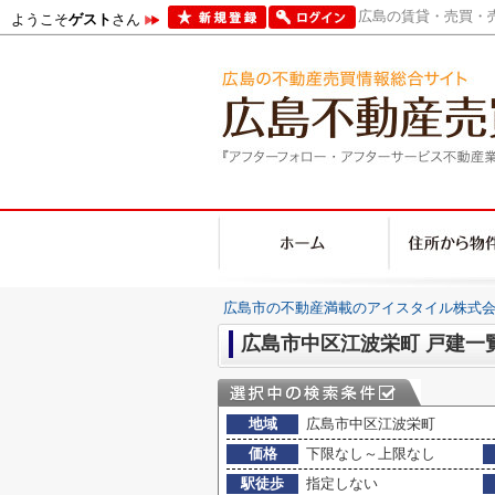
広島の賃貸・売買・売
ようこそ
ゲスト
さん
広島市の不動産満載のアイスタイル株式会
広島市中区江波栄町 戸建一
地域
広島市中区江波栄町
価格
下限なし～上限なし
駅徒歩
指定しない