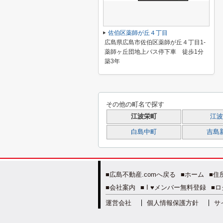
佐伯区薬師が丘４丁目
広島県広島市佐伯区薬師が丘４丁目1-
薬師ヶ丘団地上バス停下車 徒歩1分
築3年
その他の町名で探す
江波栄町
江波
白島中町
吉島
■広島不動産.comへ戻る
■ホーム
■住
■会社案内
■ I ♥メンバー無料登録
■ロ
運営会社
個人情報保護方針
サ