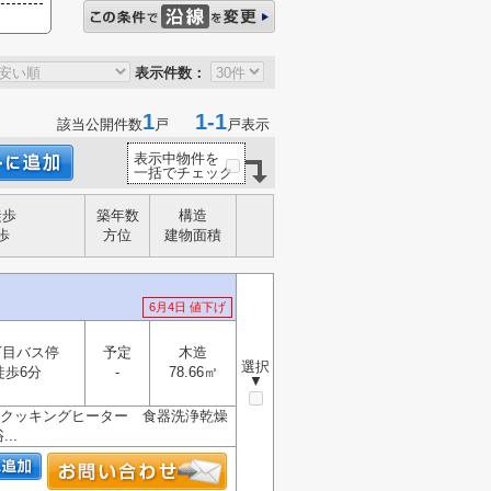
表示件数：
1
1-1
該当公開件数
戸
戸表示
表示中物件を
一括でチェック
徒歩
築年数
構造
歩
方位
建物面積
6月4日 値下げ
丁目バス停
予定
木造
選択
徒歩6分
-
78.66㎡
▼
Ｈクッキングヒーター 食器洗浄乾燥
..