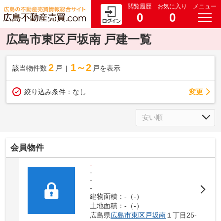
閲覧履歴
お気に入り
メニュー
0
0
広島市東区戸坂南 戸建一覧
2
1～2
該当物件数
戸
戸を表示
変更
絞り込み条件：
なし
会員物件
-
-
-
-
建物面積：-（-）
土地面積：-（-）
広島県
広島市東区
戸坂南
１丁目25-