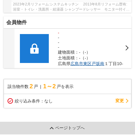
2023年2月リフォーム:システムキッチン 2013年8月リフォーム歴有:
浴室・トイレ・洗面所・給湯器 シャンプードレッサー モニター付イン
ターホン 温水洗浄便座
会員物件
-
-
-
-
建物面積：-（-）
土地面積：-（-）
広島県
広島市東区
戸坂南
１丁目10-
2
1～2
該当物件数
戸
戸を表示
変更
絞り込み条件：
なし
ページトップへ