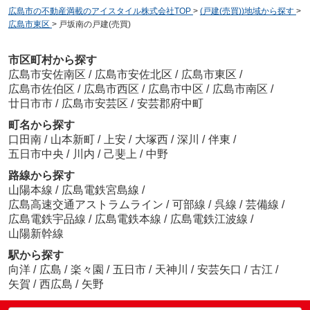
広島市の不動産満載のアイスタイル株式会社TOP
>
(戸建(売買))地域から探す
>
広島市東区
>
戸坂南の戸建(売買)
市区町村から探す
広島市安佐南区
/
広島市安佐北区
/
広島市東区
/
広島市佐伯区
/
広島市西区
/
広島市中区
/
広島市南区
/
廿日市市
/
広島市安芸区
/
安芸郡府中町
町名から探す
口田南
/
山本新町
/
上安
/
大塚西
/
深川
/
伴東
/
五日市中央
/
川内
/
己斐上
/
中野
路線から探す
山陽本線
/
広島電鉄宮島線
/
広島高速交通アストラムライン
/
可部線
/
呉線
/
芸備線
/
広島電鉄宇品線
/
広島電鉄本線
/
広島電鉄江波線
/
山陽新幹線
駅から探す
向洋
/
広島
/
楽々園
/
五日市
/
天神川
/
安芸矢口
/
古江
/
矢賀
/
西広島
/
矢野