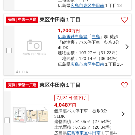
広島県
広島市東区
牛田南
１丁目13-
東区牛田南１丁目
売買 | 中古一戸建
1,200
万
円
広島電鉄白島線
「
白島
」駅 徒歩13分
「饒津裏」バス停下車 徒歩3分
4LDK
建物面積：103.27㎡（31.23坪）
土地面積：120.14㎡（36.34坪）
広島県
広島市東区
牛田南
１丁目15-
4ＬＤＫ
東区牛田南１丁目
売買 | 新築一戸建
7月31日 値下げ
4,048
万
円
饒津裏バス停下車 徒歩3分
3LDK
建物面積：91.05㎡（27.54坪）
土地面積：67.25㎡（20.34坪）
広島県
広島市東区
牛田南
１丁目4-