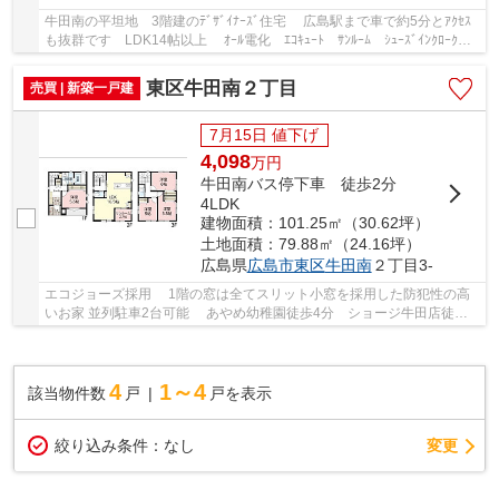
牛田南の平坦地 3階建のﾃﾞｻﾞｲﾅｰｽﾞ住宅 広島駅まで車で約5分とｱｸｾｽ
も抜群です LDK14帖以上 ｵｰﾙ電化 ｴｺｷｭｰﾄ ｻﾝﾙｰﾑ ｼｭｰｽﾞｲﾝｸﾛｰｸ ｼ
ｽﾃﾑｷｯﾁﾝ 対面ｷｯﾁﾝ ﾊﾟﾝﾄﾘｰ 食器洗浄乾燥機...
東区牛田南２丁目
売買 | 新築一戸建
7月15日 値下げ
4,098
万
円
牛田南バス停下車 徒歩2分
4LDK
建物面積：101.25㎡（30.62坪）
土地面積：79.88㎡（24.16坪）
広島県
広島市東区
牛田南
２丁目3-
エコジョーズ採用 1階の窓は全てスリット小窓を採用した防犯性の高
いお家 並列駐車2台可能 あやめ幼稚園徒歩4分 ショージ牛田店徒歩8
分 セットバック後の土地面積：78.24㎡(23....
4
1～4
該当物件数
戸
戸を表示
変更
絞り込み条件：
なし