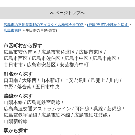
ページトップへ
広島市の不動産満載のアイスタイル株式会社TOP
>
(戸建(売買))地域から探す
>
広島市東区
>
牛田南の戸建(売買)
市区町村から探す
広島市安佐南区
/
広島市安佐北区
/
広島市東区
/
広島市西区
/
広島市佐伯区
/
広島市中区
/
広島市南区
/
廿日市市
/
広島市安芸区
/
安芸郡府中町
町名から探す
口田南
/
大塚西
/
山本新町
/
上安
/
深川
/
己斐上
/
川内
/
中野
/
落合南
/
五日市中央
路線から探す
山陽本線
/
広島電鉄宮島線
/
広島高速交通アストラムライン
/
可部線
/
呉線
/
芸備線
/
広島電鉄宇品線
/
広島電鉄本線
/
広島電鉄江波線
/
山陽新幹線
駅から探す