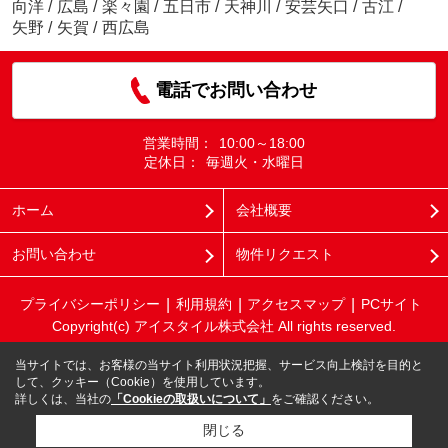
向洋
/
広島
/
楽々園
/
五日市
/
天神川
/
安芸矢口
/
古江
/
矢野
/
矢賀
/
西広島
電話でお問い合わせ
営業時間：
10:00～18:00
定休日：
毎週火・水曜日
ホーム
会社概要
お問い合わせ
物件リクエスト
プライバシーポリシー
利用規約
アクセスマップ
PCサイト
Copyright(c) アイスタイル株式会社 All rights reserved.
当サイトでは、お客様の当サイト利用状況把握、サービス向上検討を目的と
して、クッキー（Cookie）を使用しています。
詳しくは、当社の
「Cookieの取扱いについて」
をご確認ください。
閉じる