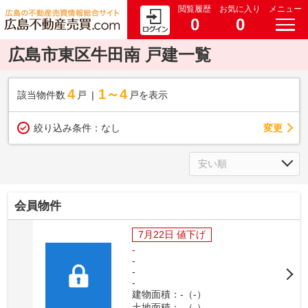
閲覧履歴
お気に入り
メニュー
0
0
広島市東区牛田南 戸建一覧
4
1～4
該当物件数
戸
戸を表示
変更
絞り込み条件：
なし
会員物件
7月22日 値下げ
-
-
-
-
建物面積：-（-）
土地面積：-（-）