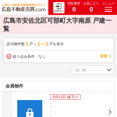
閲覧履歴
お気に入り
メニュー
0
0
広島市安佐北区可部町大字南原 戸建一
覧
1
1～1
該当物件数
戸
戸を表示
変更
絞り込み条件：
なし
会員物件
3月12日 値下げ
-
-
-
-