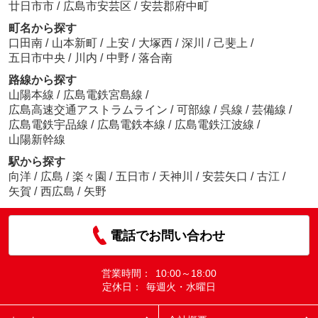
廿日市市
/
広島市安芸区
/
安芸郡府中町
町名から探す
口田南
/
山本新町
/
上安
/
大塚西
/
深川
/
己斐上
/
五日市中央
/
川内
/
中野
/
落合南
路線から探す
山陽本線
/
広島電鉄宮島線
/
広島高速交通アストラムライン
/
可部線
/
呉線
/
芸備線
/
広島電鉄宇品線
/
広島電鉄本線
/
広島電鉄江波線
/
山陽新幹線
駅から探す
向洋
/
広島
/
楽々園
/
五日市
/
天神川
/
安芸矢口
/
古江
/
矢賀
/
西広島
/
矢野
電話でお問い合わせ
営業時間：
10:00～18:00
定休日：
毎週火・水曜日