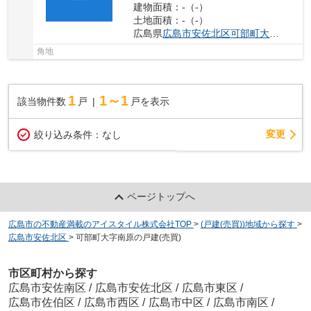
建物面積：-（-）
土地面積：-（-）
広島県
広島市安佐北区
可部町大字南原
24
角地
1
1～1
該当物件数
戸
戸を表示
変更
絞り込み条件：
なし
ページトップへ
広島市の不動産満載のアイスタイル株式会社TOP
>
(戸建(売買))地域から探す
>
広島市安佐北区
>
可部町大字南原の戸建(売買)
市区町村から探す
広島市安佐南区
/
広島市安佐北区
/
広島市東区
/
広島市佐伯区
/
広島市西区
/
広島市中区
/
広島市南区
/