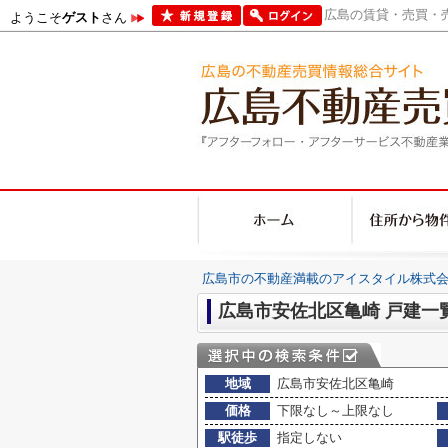
広島の賃貸・売買・売
ようこそ
ゲスト
さん
広島市の不動産満載のアイスタイル株式会
広島市安佐北区亀崎 戸建一
地域
広島市安佐北区亀崎
価格
下限なし～上限なし
駅徒歩
指定しない