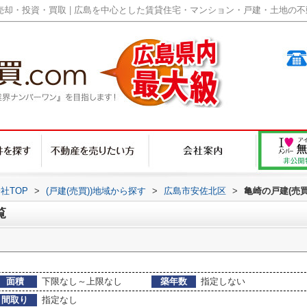
却・投資・買取 | 広島を中心とした賃貸住宅・マンション・戸建・土地の不動産
社TOP
>
(戸建(売買))地域から探す
>
広島市安佐北区
>
亀崎の戸建(売買
覧
面積
下限なし～上限なし
築年数
指定しない
間取り
指定なし