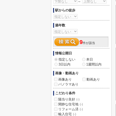
～
駅からの徒歩
築年数
9
件が該当
情報公開日
指定しない
本日
3日以内
1週間以内
画像・動画あり
画像あり
動画あり
パノラマあり
こだわり条件
陽当り良好
(-)
閑静な住宅地
(-)
リフォーム済
(-)
輸入住宅
(-)