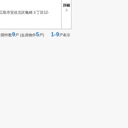
広島市安佐北区亀崎３丁目12-
9
5
1-9
公開件数
戸 (会員物件
戸)
戸表示