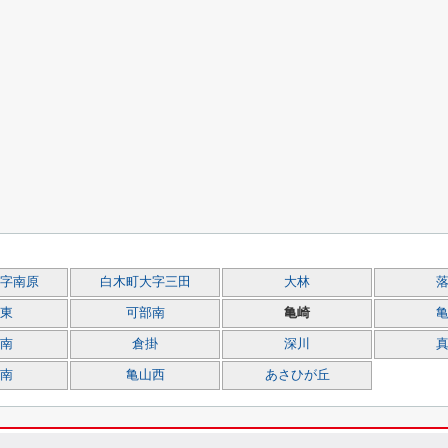
字南原
白木町大字三田
大林
東
可部南
亀崎
南
倉掛
深川
南
亀山西
あさひが丘