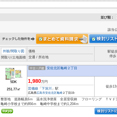
並び順：
該当
外観
/
間取り図
価格
駅徒
停歩
交通 / 所在地
間取り/土地面積
安佐北区亀崎２丁目
中古一戸建
1,980
万円
5DK
徒歩13
芸備線
「
下深川
」駅
251.77㎡
広島県
広島市安佐北区
亀崎
２丁目15-
整形地 道路幅員6ｍ 温水洗浄便座 全居室収納 フローリング ＴＶド
亀崎小学校まで約856ｍ 亀崎中学校まで約1,204ｍ