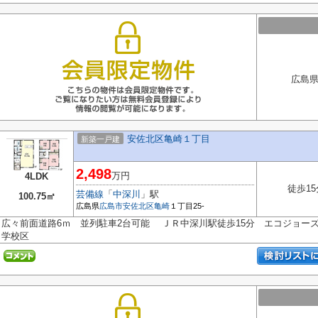
広島県
安佐北区亀崎１丁目
新築一戸建
2,498
万円
4LDK
徒歩15
芸備線
「
中深川
」駅
100.75㎡
広島県
広島市安佐北区
亀崎
１丁目25-
広々前面道路6ｍ 並列駐車2台可能 ＪＲ中深川駅徒歩15分 エコジョー
学校区