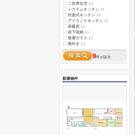
二世帯住宅
(-)
システムキッチン
(-)
対面式キッチン
(-)
アイランドキッチン
(-)
床暖房
(-)
床下収納
(-)
複層ガラス
(-)
南向き
(-)
9
件が該当
新着物件