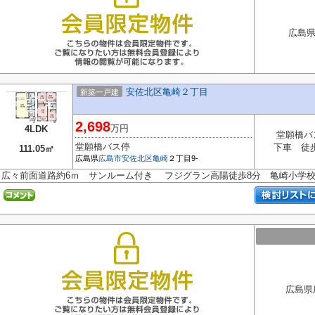
広島県
安佐北区亀崎２丁目
新築一戸建
2,698
万円
4LDK
堂願橋バ
堂願橋バス停
下車 徒
111.05㎡
広島県
広島市安佐北区
亀崎
２丁目9-
広々前面道路約6ｍ サンルーム付き フジグラン高陽徒歩8分 亀崎小学
広島県