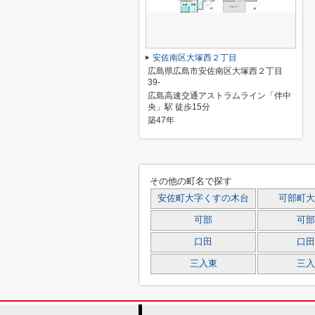
安佐南区大塚西２丁目
広島県広島市安佐南区大塚西２丁目
39-
広島高速交通アストラムライン「伴中
央」駅 徒歩15分
築47年
その他の町名で探す
安佐町大字くすの木台
可部町大
可部
可部
口田
口田
三入東
三入