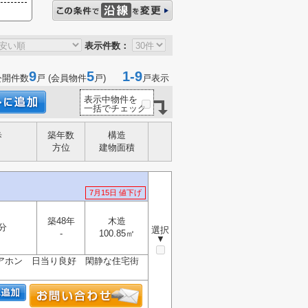
表示件数：
9
5
1-9
公開件数
戸 (会員物件
戸)
戸表示
表示中物件を
一括でチェック
歩
築年数
構造
方位
建物面積
7月15日 値下げ
築48年
木造
分
選択
-
100.85㎡
▼
アホン 日当り良好 閑静な住宅街