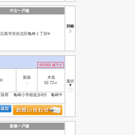
中古一戸建
広島市安佐北区亀崎１丁目9-
4月25日 値下げ
新築
木造
分
選択
-
92.72㎡
▼
ズ採用 亀崎小学校徒歩9分 亀崎中
新築一戸建