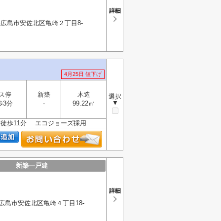
広島市安佐北区亀崎２丁目8-
4月25日 値下げ
ス停
新築
木造
選択
▼
歩3分
-
99.22㎡
校徒歩11分 エコジョーズ採用
新築一戸建
広島市安佐北区亀崎４丁目18-