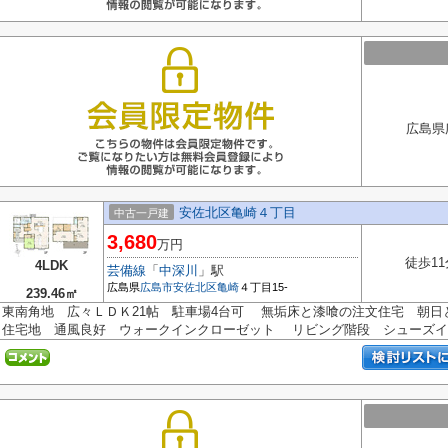
広島県
安佐北区亀崎４丁目
中古一戸建
3,680
万円
徒歩11
4LDK
芸備線
「
中深川
」駅
広島県
広島市安佐北区
亀崎
４丁目15-
239.46㎡
東南角地 広々ＬＤＫ21帖 駐車場4台可 無垢床と漆喰の注文住宅 朝
住宅地 通風良好 ウォークインクローゼット リビング階段 シューズイ..