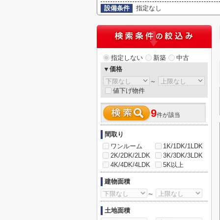
設備条件
指定なし
指定しない
新築
中古
▼価格
～
値下げ物件
9
件が該当
間取り
ワンルーム
1K/1DK/1LDK
2K/2DK/2LDK
3K/3DK/3LDK
4K/4DK/4LDK
5K以上
建物面積
～
土地面積