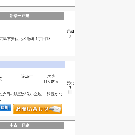
新築一戸建
広島市安佐北区亀崎４丁目18-
築16年
木造
分
-
115.09㎡
選択
▼
日と夕日の眺望が良い立地 緑豊かな
.
中古一戸建