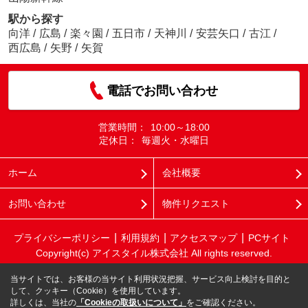
駅から探す
向洋
/
広島
/
楽々園
/
五日市
/
天神川
/
安芸矢口
/
古江
/
西広島
/
矢野
/
矢賀
電話でお問い合わせ
営業時間：
10:00～18:00
定休日：
毎週火・水曜日
ホーム
会社概要
お問い合わせ
物件リクエスト
プライバシーポリシー
利用規約
アクセスマップ
PCサイト
Copyright(c) アイスタイル株式会社 All rights reserved.
当サイトでは、お客様の当サイト利用状況把握、サービス向上検討を目的と
して、クッキー（Cookie）を使用しています。
詳しくは、当社の
「Cookieの取扱いについて」
をご確認ください。