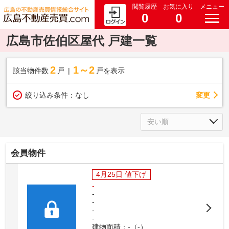
閲覧履歴
お気に入り
メニュー
0
0
広島市佐伯区屋代 戸建一覧
2
1～2
該当物件数
戸
戸を表示
変更
絞り込み条件：
なし
会員物件
4月25日 値下げ
-
-
-
-
-
建物面積：-（-）