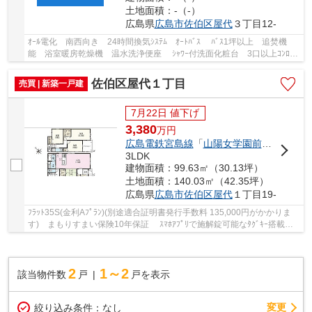
土地面積：-（-）
広島県
広島市佐伯区
屋代
３丁目12-
ｵｰﾙ電化 南西向き 24時間換気ｼｽﾃﾑ ｵｰﾄﾊﾞｽ ﾊﾞｽ1坪以上 追焚機
能 浴室暖房乾燥機 温水洗浄便座 ｼｬﾜｰ付洗面化粧台 3口以上ｺﾝﾛ
IHｸｯｷﾝｸﾞﾋｰﾀｰ ｼｽﾃﾑｷｯﾁﾝ 食器洗浄乾燥機 ｳｫｰｸｲ...
佐伯区屋代１丁目
売買 | 新築一戸建
7月22日 値下げ
3,380
万
円
広島電鉄宮島線
「
山陽女学園前
」駅 徒歩1
3LDK
建物面積：99.63㎡（30.13坪）
土地面積：140.03㎡（42.35坪）
広島県
広島市佐伯区
屋代
１丁目19-
ﾌﾗｯﾄ35S(金利Aﾌﾟﾗﾝ)(別途適合証明書発行手数料 135,000円がかかりま
す) まもりすまい保険10年保証 ｽﾏﾎｱﾌﾟﾘで施解錠可能なﾀｸﾞｷｰ搭載の
玄関扉 ｳｫｰｸｲﾝｸﾛｰｾﾞｯﾄ ｱﾙﾐ樹脂ｻｯｼ複合窓 ｽﾘ...
2
1～2
該当物件数
戸
戸を表示
変更
絞り込み条件：
なし