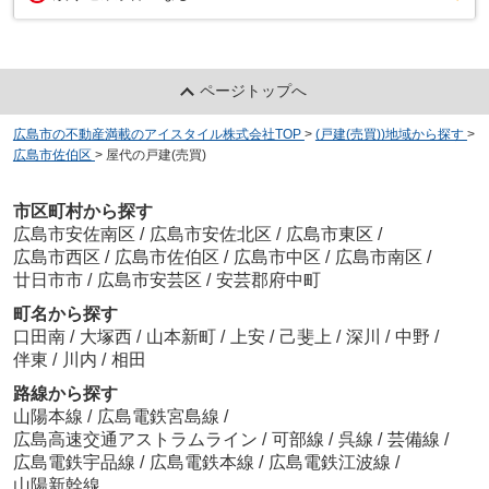
ページトップへ
広島市の不動産満載のアイスタイル株式会社TOP
>
(戸建(売買))地域から探す
>
広島市佐伯区
>
屋代の戸建(売買)
市区町村から探す
広島市安佐南区
/
広島市安佐北区
/
広島市東区
/
広島市西区
/
広島市佐伯区
/
広島市中区
/
広島市南区
/
廿日市市
/
広島市安芸区
/
安芸郡府中町
町名から探す
口田南
/
大塚西
/
山本新町
/
上安
/
己斐上
/
深川
/
中野
/
伴東
/
川内
/
相田
路線から探す
山陽本線
/
広島電鉄宮島線
/
広島高速交通アストラムライン
/
可部線
/
呉線
/
芸備線
/
広島電鉄宇品線
/
広島電鉄本線
/
広島電鉄江波線
/
山陽新幹線