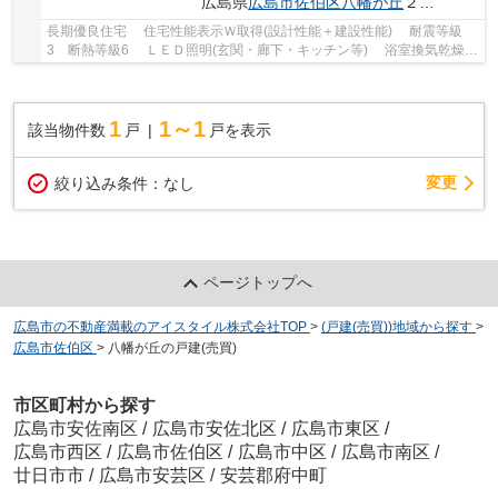
広島県
広島市佐伯区
八幡が丘
２丁目11-
長期優良住宅 住宅性能表示Ｗ取得(設計性能＋建設性能) 耐震等級
3 断熱等級6 ＬＥＤ照明(玄関・廊下・キッチン等) 浴室換気乾燥
機 宅配ＢＯＸ完備 定期点検実施
1
1～1
該当物件数
戸
戸を表示
変更
絞り込み条件：
なし
ページトップへ
広島市の不動産満載のアイスタイル株式会社TOP
>
(戸建(売買))地域から探す
>
広島市佐伯区
>
八幡が丘の戸建(売買)
市区町村から探す
広島市安佐南区
/
広島市安佐北区
/
広島市東区
/
広島市西区
/
広島市佐伯区
/
広島市中区
/
広島市南区
/
廿日市市
/
広島市安芸区
/
安芸郡府中町