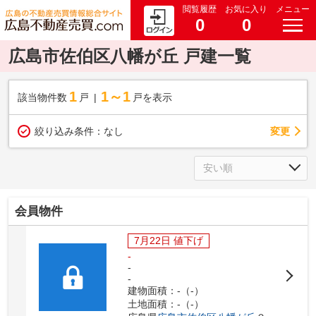
閲覧履歴
お気に入り
メニュー
0
0
広島市佐伯区八幡が丘 戸建一覧
1
1～1
該当物件数
戸
戸を表示
変更
絞り込み条件：
なし
会員物件
7月22日 値下げ
-
-
-
建物面積：-（-）
土地面積：-（-）