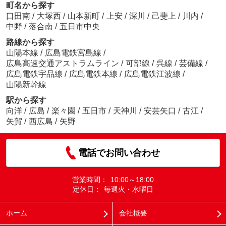
町名から探す
口田南
/
大塚西
/
山本新町
/
上安
/
深川
/
己斐上
/
川内
/
中野
/
落合南
/
五日市中央
路線から探す
山陽本線
/
広島電鉄宮島線
/
広島高速交通アストラムライン
/
可部線
/
呉線
/
芸備線
/
広島電鉄宇品線
/
広島電鉄本線
/
広島電鉄江波線
/
山陽新幹線
駅から探す
向洋
/
広島
/
楽々園
/
五日市
/
天神川
/
安芸矢口
/
古江
/
矢賀
/
西広島
/
矢野
電話でお問い合わせ
営業時間：
10:00～18:00
定休日：
毎週火・水曜日
ホーム
会社概要