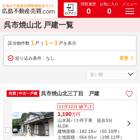
閲覧履歴
お気に入り
メニュー
0
0
呉市焼山北 戸建一覧
1
1～1
該当物件数
戸
戸を表示
変更
絞り込み条件：
なし
呉市焼山北三丁目 戸建
売買 | 中古一戸建
12月12日 値下げ
1,190
万
円
山水苑バス停下車 徒歩3分
6LDK
建物面積：182.18㎡（55.10坪）
土地面積：654.93㎡（198.11坪）