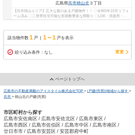
広島県
呉市
焼山北
３丁目
【呉市焼山エリア】広大な庭のある戸建物件！！ 〇令和5年10月リフォ
ーム済み 〇二世帯住宅可能な部屋数豊富な間取り 〇LDK・洗面所・浴
室・トイレ2つあり
1
1～1
該当物件数
戸
戸を表示
変更
絞り込み条件：
なし
ページトップへ
広島市の不動産満載のアイスタイル株式会社TOP
>
(戸建(売買))地域から探す
>
呉市
>
焼山北の戸建(売買)
市区町村から探す
広島市安佐南区
/
広島市安佐北区
/
広島市東区
/
広島市西区
/
広島市佐伯区
/
広島市中区
/
広島市南区
/
廿日市市
/
広島市安芸区
/
安芸郡府中町