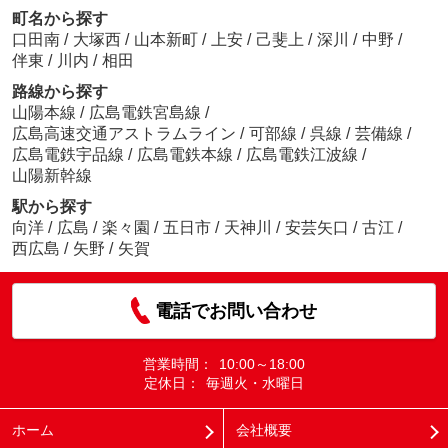
町名から探す
口田南
/
大塚西
/
山本新町
/
上安
/
己斐上
/
深川
/
中野
/
伴東
/
川内
/
相田
路線から探す
山陽本線
/
広島電鉄宮島線
/
広島高速交通アストラムライン
/
可部線
/
呉線
/
芸備線
/
広島電鉄宇品線
/
広島電鉄本線
/
広島電鉄江波線
/
山陽新幹線
駅から探す
向洋
/
広島
/
楽々園
/
五日市
/
天神川
/
安芸矢口
/
古江
/
西広島
/
矢野
/
矢賀
電話でお問い合わせ
営業時間：
10:00～18:00
定休日：
毎週火・水曜日
ホーム
会社概要