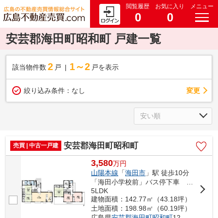
閲覧履歴
お気に入り
メニュー
0
0
安芸郡海田町昭和町 戸建一覧
2
1～2
該当物件数
戸
戸を表示
変更
絞り込み条件：
なし
安芸郡海田町昭和町
売買 | 中古一戸建
3,580
万
円
山陽本線
「
海田市
」駅 徒歩10分
「海田小学校前」バス停下車 徒歩2分
5LDK
建物面積：142.77㎡（43.18坪）
土地面積：198.98㎡（60.19坪）
広島県
安芸郡海田町
昭和町
12-