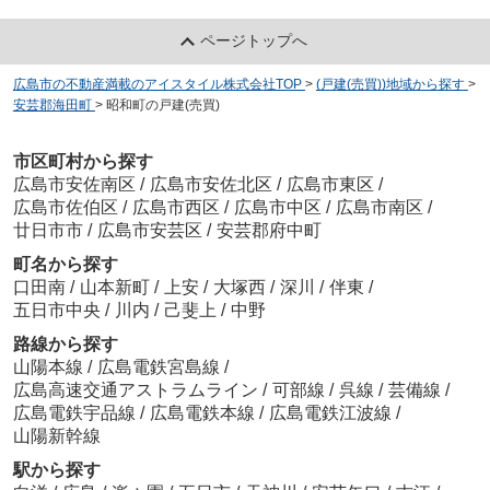
ページトップへ
広島市の不動産満載のアイスタイル株式会社TOP
>
(戸建(売買))地域から探す
>
安芸郡海田町
>
昭和町の戸建(売買)
市区町村から探す
広島市安佐南区
/
広島市安佐北区
/
広島市東区
/
広島市佐伯区
/
広島市西区
/
広島市中区
/
広島市南区
/
廿日市市
/
広島市安芸区
/
安芸郡府中町
町名から探す
口田南
/
山本新町
/
上安
/
大塚西
/
深川
/
伴東
/
五日市中央
/
川内
/
己斐上
/
中野
路線から探す
山陽本線
/
広島電鉄宮島線
/
広島高速交通アストラムライン
/
可部線
/
呉線
/
芸備線
/
広島電鉄宇品線
/
広島電鉄本線
/
広島電鉄江波線
/
山陽新幹線
駅から探す