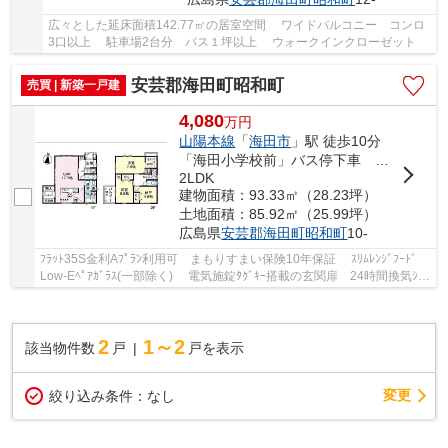
広々とした延床面積142.77㎡の居室空間 ワイドバルコニー コンロ
3口以上 駐車場2台分 バス１坪以上 ウォークインクローゼット
安芸郡海田町昭和町
売買 | 新築一戸建
4,080
万
円
山陽本線
「
海田市
」駅 徒歩10分
「海田小学校前」バス停下車 徒歩2分
2LDK
建物面積：93.33㎡（28.23坪）
土地面積：85.92㎡（25.99坪）
広島県
安芸郡海田町
昭和町
10-
ﾌﾗｯﾄ35S金利Aﾌﾟﾗﾝ利用可 まもりすまい保険10年保証 ｽﾘﾑﾚﾝｼﾞﾌｰﾄﾞ
Low-Eﾍﾟｱｶﾞﾗｽ(一部除く) 電気施錠ﾀｸﾞｷｰ搭載の玄関扉 24時間換気ｼｽﾃ
ﾑ 洗面化粧台三面鏡ﾀｲﾌﾟｼｬﾜｰ水栓 1坪UB ...
2
1～2
該当物件数
戸
戸を表示
変更
絞り込み条件：
なし