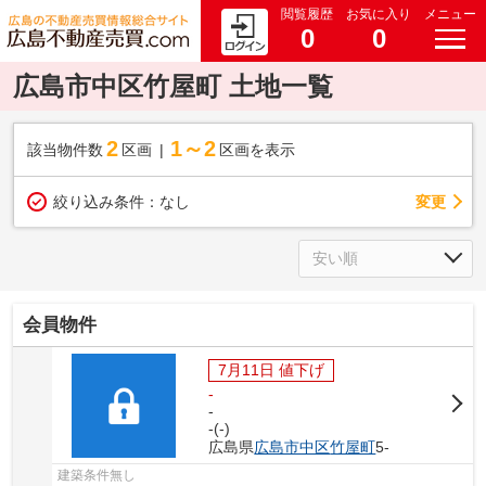
閲覧履歴
お気に入り
メニュー
0
0
広島市中区竹屋町 土地一覧
2
1～2
該当物件数
区画
区画を表示
変更
絞り込み条件：
なし
会員物件
7月11日 値下げ
-
-
-(-)
広島県
広島市中区
竹屋町
5-
建築条件無し