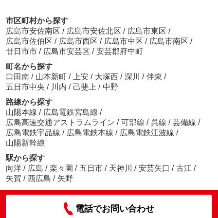
市区町村から探す
広島市安佐南区
/
広島市安佐北区
/
広島市東区
/
広島市佐伯区
/
広島市西区
/
広島市中区
/
広島市南区
/
廿日市市
/
広島市安芸区
/
安芸郡府中町
町名から探す
口田南
/
山本新町
/
上安
/
大塚西
/
深川
/
伴東
/
五日市中央
/
川内
/
己斐上
/
中野
路線から探す
山陽本線
/
広島電鉄宮島線
/
広島高速交通アストラムライン
/
可部線
/
呉線
/
芸備線
/
広島電鉄宇品線
/
広島電鉄本線
/
広島電鉄江波線
/
山陽新幹線
駅から探す
向洋
/
広島
/
楽々園
/
五日市
/
天神川
/
安芸矢口
/
古江
/
矢賀
/
西広島
/
矢野
電話でお問い合わせ