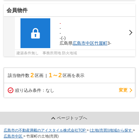
会員物件
-
-
-
-(-)
広島県
広島市中区
竹屋町
3-
建築条件無し 事務所用地 防火地域
2
1～2
該当物件数
区画
区画を表示
変更
絞り込み条件：
なし
ページトップへ
広島市の不動産満載のアイスタイル株式会社TOP
>
(土地(売買))地域から探す
>
広島市中区
>
竹屋町の土地(売買)