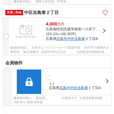
建築条件無し 閑静な住宅地 平坦地
中区吉島東２丁目
売買 | 売地
4,000
万
円
広島南特別支援学校前バス停下車 徒歩3分
153.23㎡(46.35坪)
広島県
広島市中区
吉島東
２丁目8-
建築条件無し お好きなハウスメーカーで建築可能 約47坪の南西向き
整形地 確定測量済 給排水宅内引込有 宅地造成等規制区域
準防火地域 セットバック部分約1.3㎡（...
会員物件
-
-
-(-)
広島県
広島市中区
吉島東
１丁目4-
建築条件無し 更地渡し 古家有:ＲＣ･Ｓ造陸屋根4階建
788.43㎡ 昭和49年築