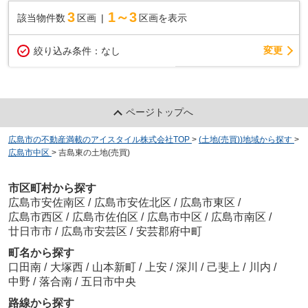
3
1～3
該当物件数
区画
区画を表示
変更
絞り込み条件：
なし
ページトップへ
広島市の不動産満載のアイスタイル株式会社TOP
>
(土地(売買))地域から探す
>
広島市中区
>
吉島東の土地(売買)
市区町村から探す
広島市安佐南区
/
広島市安佐北区
/
広島市東区
/
広島市西区
/
広島市佐伯区
/
広島市中区
/
広島市南区
/
廿日市市
/
広島市安芸区
/
安芸郡府中町
町名から探す
口田南
/
大塚西
/
山本新町
/
上安
/
深川
/
己斐上
/
川内
/
中野
/
落合南
/
五日市中央
路線から探す