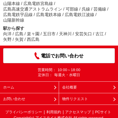
山陽本線
/
広島電鉄宮島線
/
広島高速交通アストラムライン
/
可部線
/
呉線
/
芸備線
/
広島電鉄宇品線
/
広島電鉄本線
/
広島電鉄江波線
/
山陽新幹線
駅から探す
向洋
/
広島
/
楽々園
/
五日市
/
天神川
/
安芸矢口
/
古江
/
矢野
/
矢賀
/
西広島
電話でお問い合わせ
営業時間：
10:00～18:00
定休日：
毎週火・水曜日
ホーム
会社概要
お問い合わせ
物件リクエスト
プライバシーポリシー
利用規約
アクセスマップ
PCサイト
Copyright(c) アイスタイル株式会社 All rights reserved.