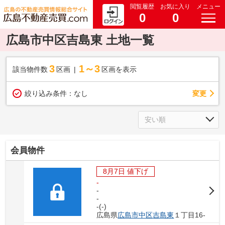
閲覧履歴
お気に入り
メニュー
0
0
広島市中区吉島東 土地一覧
3
1～3
該当物件数
区画
区画を表示
変更
絞り込み条件：
なし
会員物件
8月7日 値下げ
-
-
-
-(-)
広島県
広島市中区
吉島東
１丁目16-