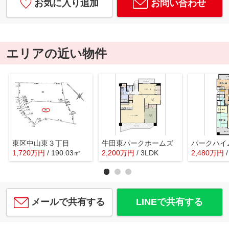
お気に入り追加
お問い合わせ
エリアの近い物件
東区中山東３丁目
牛田東パークホームズ
1,720
万
円
/ 190.03㎡
2,200
万
円
/ 3LDK
2,480
万
円
メールで共有する
LINEで共有する