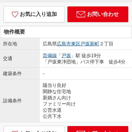
お気に入り追加
お問い合わせ
物件概要
所在地
広島県
広島市東区
戸坂新町
２丁目
芸備線
「
戸坂
」駅 徒歩19分
交通
「戸坂東浄団地」バス停下車 徒歩4分
建築条件
-
陽当り良好
閑静な住宅地
新婚さん向け
設備条件
ファミリー向け
公営水道
公共下水