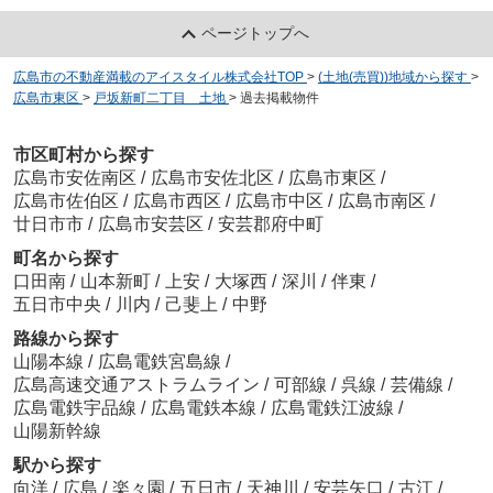
ページトップへ
広島市の不動産満載のアイスタイル株式会社TOP
>
(土地(売買))地域から探す
>
広島市東区
>
戸坂新町二丁目 土地
>
過去掲載物件
市区町村から探す
広島市安佐南区
/
広島市安佐北区
/
広島市東区
/
広島市佐伯区
/
広島市西区
/
広島市中区
/
広島市南区
/
廿日市市
/
広島市安芸区
/
安芸郡府中町
町名から探す
口田南
/
山本新町
/
上安
/
大塚西
/
深川
/
伴東
/
五日市中央
/
川内
/
己斐上
/
中野
路線から探す
山陽本線
/
広島電鉄宮島線
/
広島高速交通アストラムライン
/
可部線
/
呉線
/
芸備線
/
広島電鉄宇品線
/
広島電鉄本線
/
広島電鉄江波線
/
山陽新幹線
駅から探す
向洋
/
広島
/
楽々園
/
五日市
/
天神川
/
安芸矢口
/
古江
/