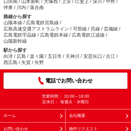
口田南
/
山本新町
/
大塚西
/
上安
/
己斐上
/
深川
/
中野
/
伴東
/
川内
/
落合南
路線から探す
山陽本線
/
広島電鉄宮島線
/
広島高速交通アストラムライン
/
可部線
/
呉線
/
芸備線
/
広島電鉄宇品線
/
広島電鉄本線
/
広島電鉄江波線
/
山陽新幹線
駅から探す
向洋
/
広島
/
楽々園
/
五日市
/
天神川
/
安芸矢口
/
古江
/
西広島
/
矢賀
/
矢野
電話でお問い合わせ
営業時間：
10:00～18:00
定休日：
毎週火・水曜日
ホーム
会社概要
お問い合わせ
物件リクエスト