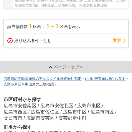
建築条件無し 令和4年2月造成工事完成済み 土砂災害警戒区域 急傾斜
地崩壊危険箇所 宅地造成工事規制区域 水道負担金別途要
1
1～1
該当物件数
区画
区画を表示
変更
絞り込み条件：
なし
ページトップへ
広島市の不動産満載のアイスタイル株式会社TOP
>
(土地(売買))地域から探す
>
広島市東区
>
中山東の土地(売買)
市区町村から探す
広島市安佐南区
/
広島市安佐北区
/
広島市東区
/
広島市西区
/
広島市佐伯区
/
広島市中区
/
広島市南区
/
廿日市市
/
広島市安芸区
/
安芸郡府中町
町名から探す