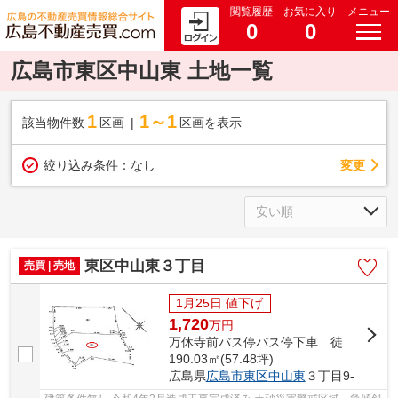
閲覧履歴
お気に入り
メニュー
0
0
広島市東区中山東 土地一覧
1
1～1
該当物件数
区画
区画を表示
変更
絞り込み条件：
なし
東区中山東３丁目
売買 | 売地
1月25日 値下げ
1,720
万
円
万休寺前バス停バス停下車 徒歩7分
190.03㎡(57.48坪)
広島県
広島市東区
中山東
３丁目9-