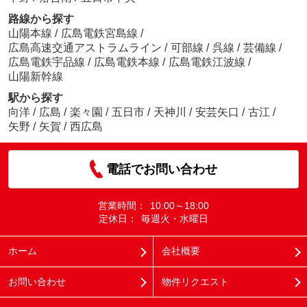
路線から探す
山陽本線
/
広島電鉄宮島線
/
広島高速交通アストラムライン
/
可部線
/
呉線
/
芸備線
/
広島電鉄宇品線
/
広島電鉄本線
/
広島電鉄江波線
/
山陽新幹線
駅から探す
向洋
/
広島
/
楽々園
/
五日市
/
天神川
/
安芸矢口
/
古江
/
矢野
/
矢賀
/
西広島
電話でお問い合わせ
営業時間：
10:00～18:00
定休日：
毎週火・水曜日
ホーム
会社概要
お問い合わせ
物件リクエスト