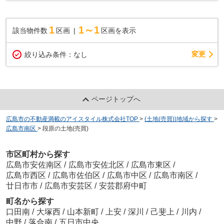
1
1～1
該当物件数
区画
区画を表示
変更
絞り込み条件：
なし
ページトップへ
広島市の不動産満載のアイスタイル株式会社TOP
>
(土地(売買))地域から探す
>
広島市南区
>
段原の土地(売買)
市区町村から探す
広島市安佐南区
/
広島市安佐北区
/
広島市東区
/
広島市西区
/
広島市佐伯区
/
広島市中区
/
広島市南区
/
廿日市市
/
広島市安芸区
/
安芸郡府中町
町名から探す
口田南
/
大塚西
/
山本新町
/
上安
/
深川
/
己斐上
/
川内
/
中野
/
落合南
/
五日市中央