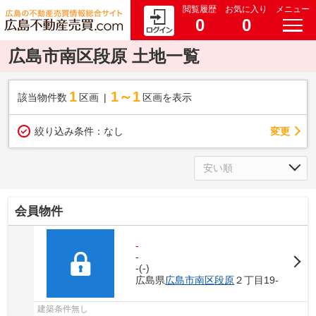
閲覧履歴
お気に入り
メニュー
0
0
広島市南区段原 土地一覧
1
1～1
該当物件数
区画
区画を表示
変更
絞り込み条件：
なし
会員物件
-
-
-(-)
広島県
広島市南区
段原
２丁目19-
建築条件無し