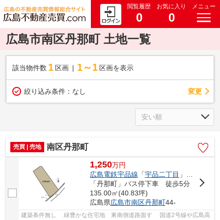
閲覧履歴
お気に入り
メニュー
0
0
広島市南区丹那町 土地一覧
1
1～1
該当物件数
区画
区画を表示
変更
絞り込み条件：
なし
南区丹那町
売買 | 売地
1,250
万
円
広島電鉄宇品線
「
宇品二丁目
」駅 徒歩27分
「丹那町」バス停下車 徒歩5分
135.00㎡(40.83坪)
広島県
広島市南区
丹那町
44-
建築条件無し 緑豊かな住宅地 東南側道路面す 国道2号線や広島高