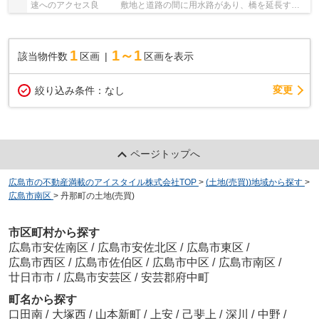
速へのアクセス良 敷地と道路の間に用水路があり、橋を延長する
場合は 事前確認が必要
1
1～1
該当物件数
区画
区画を表示
変更
絞り込み条件：
なし
ページトップへ
広島市の不動産満載のアイスタイル株式会社TOP
>
(土地(売買))地域から探す
>
広島市南区
>
丹那町の土地(売買)
市区町村から探す
広島市安佐南区
/
広島市安佐北区
/
広島市東区
/
広島市西区
/
広島市佐伯区
/
広島市中区
/
広島市南区
/
廿日市市
/
広島市安芸区
/
安芸郡府中町
町名から探す
口田南
/
大塚西
/
山本新町
/
上安
/
己斐上
/
深川
/
中野
/