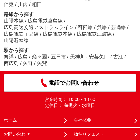
伴東
/
川内
/
相田
路線から探す
山陽本線
/
広島電鉄宮島線
/
広島高速交通アストラムライン
/
可部線
/
呉線
/
芸備線
/
広島電鉄宇品線
/
広島電鉄本線
/
広島電鉄江波線
/
山陽新幹線
駅から探す
向洋
/
広島
/
楽々園
/
五日市
/
天神川
/
安芸矢口
/
古江
/
西広島
/
矢野
/
矢賀
電話でお問い合わせ
営業時間：
10:00～18:00
定休日：
毎週火・水曜日
ホーム
会社概要
お問い合わせ
物件リクエスト