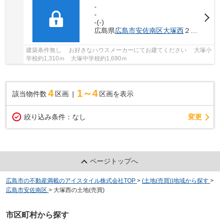
-
-
-(-)
広島県
広島市安佐南区
大塚西
２丁目33-
建築条件無し お好きなハウスメーカーにてお建てください 大塚小
学校約1,310ｍ 大塚中学校約1,690ｍ
4
1～4
該当物件数
区画
区画を表示
変更
絞り込み条件：
なし
ページトップへ
広島市の不動産満載のアイスタイル株式会社TOP
>
(土地(売買))地域から探す
>
広島市安佐南区
>
大塚西の土地(売買)
市区町村から探す