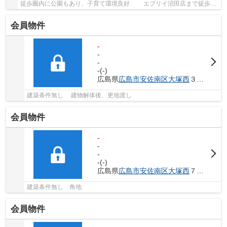
徒歩圏内に公園もあり、子育て環境良好 エブリイ沼田店まで徒歩12
分 アストラムライン伴中央駅まで徒歩15...
会員物件
-
-
-
-(-)
広島県
広島市安佐南区
大塚西
３丁目6-
建築条件無し 建物解体後、更地渡し
会員物件
-
-
-
-(-)
広島県
広島市安佐南区
大塚西
７丁目6-
建築条件無し 角地
会員物件