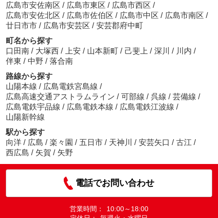
広島市安佐南区
/
広島市東区
/
広島市西区
/
広島市安佐北区
/
広島市佐伯区
/
広島市中区
/
広島市南区
/
廿日市市
/
広島市安芸区
/
安芸郡府中町
町名から探す
口田南
/
大塚西
/
上安
/
山本新町
/
己斐上
/
深川
/
川内
/
伴東
/
中野
/
落合南
路線から探す
山陽本線
/
広島電鉄宮島線
/
広島高速交通アストラムライン
/
可部線
/
呉線
/
芸備線
/
広島電鉄宇品線
/
広島電鉄本線
/
広島電鉄江波線
/
山陽新幹線
駅から探す
向洋
/
広島
/
楽々園
/
五日市
/
天神川
/
安芸矢口
/
古江
/
西広島
/
矢賀
/
矢野
電話でお問い合わせ
営業時間：
10:00～18:00