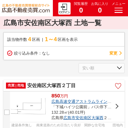
閲覧履歴
お気に入り
メニュー
0
0
広島市安佐南区大塚西 土地一覧
4
1～4
該当物件数
区画
区画を表示
変更
絞り込み条件：
なし
安佐南区大塚西２丁目
売買 | 売地
850
万
円
広島高速交通アストラムライン
「
伴中央
」
「下城ハイツ公園前」バス停下車 徒歩4分
132.28㎡(40.01坪)
広島県
広島市安佐南区
大塚西
２丁目39-
建築条件無し 南東道路のため日当たり良好 閑静な住宅地 団地内