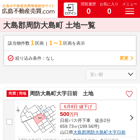
閲覧履歴
お気に入り
メニュー
0
0
大島郡周防大島町 土地一覧
1
1～1
該当物件数
区画
区画を表示
変更
絞り込み条件：
なし
周防大島町大字日前 土地
売買 | 売地
6月8日 値下げ
500
万
円
日前バス停下車 徒歩2分
659.73㎡(199.56坪)
山口県
大島郡周防大島町
大字日前