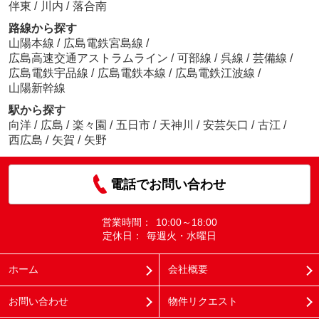
伴東
/
川内
/
落合南
路線から探す
山陽本線
/
広島電鉄宮島線
/
広島高速交通アストラムライン
/
可部線
/
呉線
/
芸備線
/
広島電鉄宇品線
/
広島電鉄本線
/
広島電鉄江波線
/
山陽新幹線
駅から探す
向洋
/
広島
/
楽々園
/
五日市
/
天神川
/
安芸矢口
/
古江
/
西広島
/
矢賀
/
矢野
電話でお問い合わせ
営業時間：
10:00～18:00
定休日：
毎週火・水曜日
ホーム
会社概要
お問い合わせ
物件リクエスト