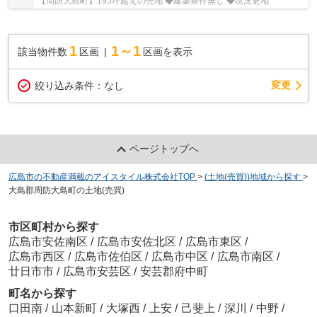
【周防大島町】195坪超えの売地 ◆建築条件無し ◆現況更地
1
1～1
該当物件数
区画
区画を表示
変更
絞り込み条件：
なし
ページトップへ
広島市の不動産満載のアイスタイル株式会社TOP
>
(土地(売買))地域から探す
>
大島郡周防大島町の土地(売買)
市区町村から探す
広島市安佐南区
/
広島市安佐北区
/
広島市東区
/
広島市西区
/
広島市佐伯区
/
広島市中区
/
広島市南区
/
廿日市市
/
広島市安芸区
/
安芸郡府中町
町名から探す
口田南
/
山本新町
/
大塚西
/
上安
/
己斐上
/
深川
/
中野
/