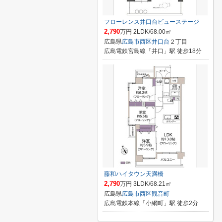
フローレンス井口台ビューステージ
2,790
万円 2LDK/68.00㎡
広島県
広島市西区
井口台
２丁目
広島電鉄宮島線「井口」駅 徒歩18分
藤和ハイタウン天満橋
2,790
万円 3LDK/68.21㎡
広島県
広島市西区
観音町
広島電鉄本線「小網町」駅 徒歩2分