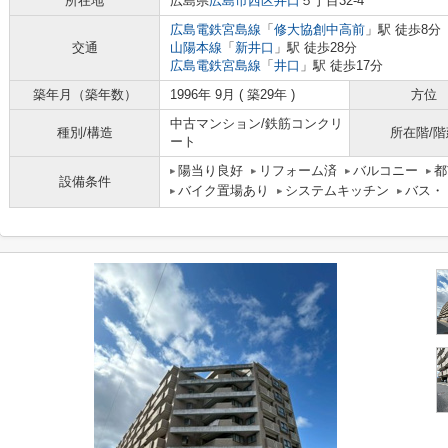
所在地
広島県
広島市西区
井口
５丁目32-4
広島電鉄宮島線
「
修大協創中高前
」駅 徒歩8分
交通
山陽本線
「
新井口
」駅 徒歩28分
広島電鉄宮島線
「
井口
」駅 徒歩17分
築年月（築年数）
1996年 9月 ( 築29年 )
方位
中古マンション/鉄筋コンクリ
種別/構造
所在階/階
ート
陽当り良好
リフォーム済
バルコニー
都
設備条件
バイク置場あり
システムキッチン
バス・