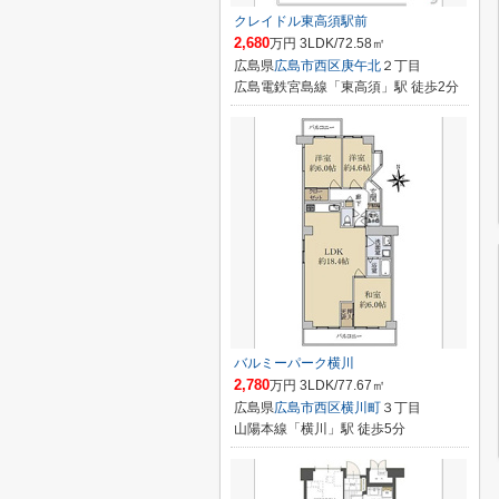
クレイドル東高須駅前
2,680
万円 3LDK/72.58㎡
広島県
広島市西区
庚午北
２丁目
広島電鉄宮島線「東高須」駅 徒歩2分
バルミーパーク横川
2,780
万円 3LDK/77.67㎡
広島県
広島市西区
横川町
３丁目
山陽本線「横川」駅 徒歩5分