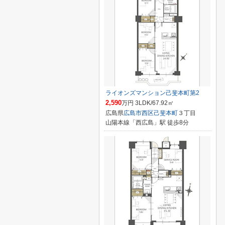
ライオンズマンション己斐本町第2
2,590
万円 3LDK/67.92㎡
広島県
広島市西区
己斐本町
３丁目
山陽本線「西広島」駅 徒歩8分