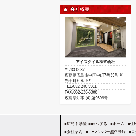
アイスタイル株式会社
〒730-0037
広島県広島市中区中町7番35号 和
光中町ビル 9Ｆ
TEL/082-240-9911
FAX/082-236-3388
広島県知事 (4) 第9606号
■広島不動産.comへ戻る
■ホーム
■住
■会社案内
■ I ♥メンバー無料登録
■ロ