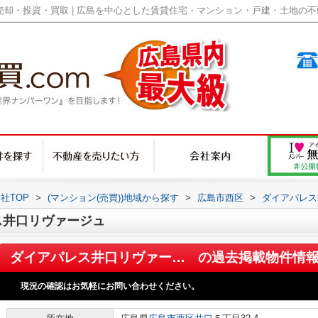
却・投資・買取 | 広島を中心とした賃貸住宅・マンション・戸建・土地の不動産
社TOP
>
(マンション(売買))地域から探す
>
広島市西区
>
ダイアパレス
ス井口リヴァージュ
ダイアパレス井口リヴァージュ
の過去掲載物件情
現況の確認はお気軽にお問い合わせください。