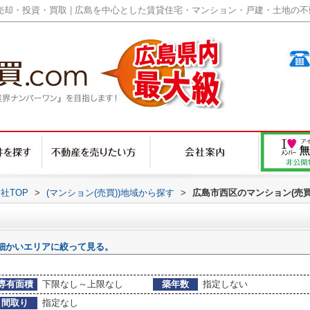
却・投資・買取 | 広島を中心とした賃貸住宅・マンション・戸建・土地の不動産
社TOP
>
(マンション(売買))地域から探す
>
広島市西区のマンション(売買
細かいエリアに絞って見る。
専有面積
下限なし～上限なし
築年数
指定しない
間取り
指定なし