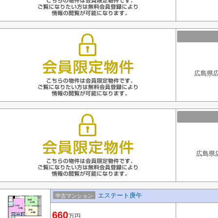
広島県広
広島県
エステート庚午
中古マンション
660
万円