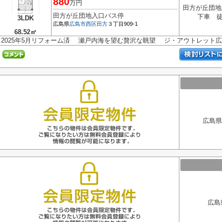
880
万円
田方が丘団地
田方が丘団地入口バス停
下車 徒
3LDK
広島県
広島市西区
田方
３丁目909-1
68.52㎡
2025年5月リフォーム済 瀬戸内海を望む贅沢な眺望 ジ・アウトレット
広島県
広島