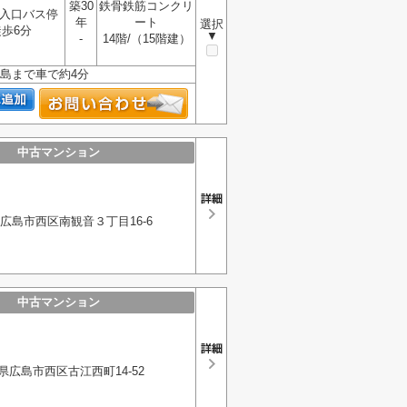
築30
鉄骨鉄筋コンクリ
入口バス停
年
ート
選択
歩6分
▼
-
14階/（15階建）
広島まで車で約4分
中古マンション
広島市西区南観音３丁目16-6
中古マンション
県広島市西区古江西町14-52