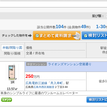
並び順：
104
49
1-30
該当公開件数
件 (会員物件
件)
外観
/
間取り図
価格
駅徒
停
交通 / 所在地
間取り/面積
ライオンズマンション空港通り
中古マンション
250
万円
徒歩1
1R
広島電鉄江波線
「
舟入幸町
」駅
広島県
広島市西区
南観音
２丁目3-44
13.57㎡
単身のシンプルライフに最適のワンルームエレベーター