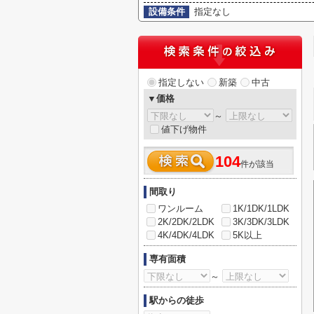
設備条件
指定なし
指定しない
新築
中古
▼価格
～
値下げ物件
104
件が該当
間取り
ワンルーム
1K/1DK/1LDK
2K/2DK/2LDK
3K/3DK/3LDK
4K/4DK/4LDK
5K以上
専有面積
～
駅からの徒歩