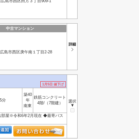
広島市西区田方３丁目909-1
中古マンション
広島市西区庚午南１丁目2-28
1月5日 値下げ
築40
鉄筋コンクリート
5分
年
選択
4階/（7階建）
▼
南東
部屋※令和6年2月現在 ◆最寄バス