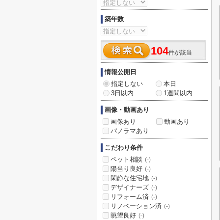
築年数
104
件が該当
情報公開日
指定しない
本日
3日以内
1週間以内
画像・動画あり
画像あり
動画あり
パノラマあり
こだわり条件
ペット相談
(-)
陽当り良好
(-)
閑静な住宅地
(-)
デザイナーズ
(-)
リフォーム済
(-)
リノベーション済
(-)
眺望良好
(-)