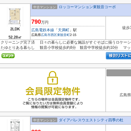
ロッコーマンション東観音コーポ
中古マンション
790
万円
徒歩
2LDK
広島電鉄本線
「
天満町
」駅
広島県
広島市西区
東観音町
2-15
52.28㎡
クリーニング完了済 日々の暮らしに必要な施設がすぐそばに揃うロケー
たゆとりある暮らし 観音小学校徒歩約8分 観音中学校徒歩約10分 マッ..
広島県
ダイアパレスウエストシティ四季の杜
中古マンション