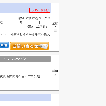
3月15日 値下げ
築51
鉄骨鉄筋コンクリ
3分
年
ート
選択
▼
-
6階/（11階建）
ション 利便性と穏やかさを兼ね備え
.
中古マンション
広島市西区庚午南１丁目2-28