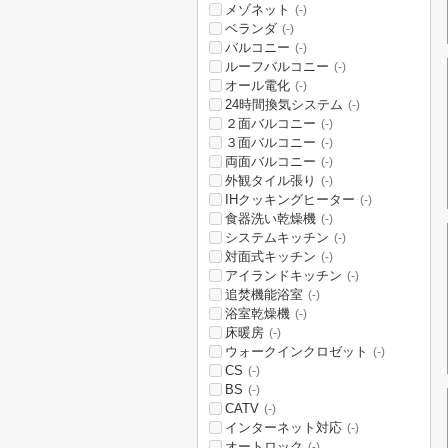
メゾネット
(-)
ベランダ
(-)
バルコニー
(-)
ルーフバルコニー
(-)
オール電化
(-)
24時間換気システム
(-)
２面バルコニー
(-)
３面バルコニー
(-)
両面バルコニー
(-)
外観タイル張り
(-)
IHクッキングヒーター
(-)
食器洗い乾燥機
(-)
システムキッチン
(-)
対面式キッチン
(-)
アイランドキッチン
(-)
追焚機能浴室
(-)
浴室乾燥機
(-)
床暖房
(-)
ウォークインクロゼット
(-)
CS
(-)
BS
(-)
CATV
(-)
インターネット対応
(-)
オートロック
(-)