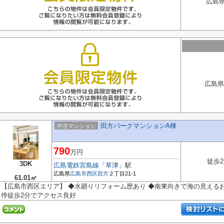
広島県
広島県
田方パークマンションA棟
中古マンション
790
万円
徒歩2
3DK
広島電鉄宮島線
「
草津
」駅
広島県
広島市西区
田方
２丁目21-1
61.01㎡
【広島市西区エリア】 ◆水廻りリフォーム歴あり ◆南東向きで海の見えるお
停徒歩2分でアクセス良好