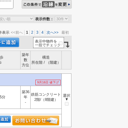
表示件数：
件表示
<<前へ
1
2
3
4
次へ>>
最初
表示中物件を
一括でチェック
築年
歩
構造
数
歩
所在階 / （階建）
方位
9月16日 値下げ
築36
鉄筋コンクリート
選択
5分
年
▼
2階/（8階建）
-