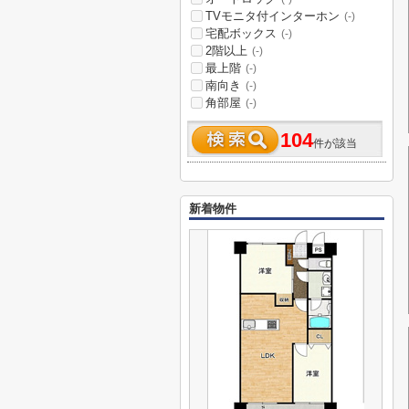
TVモニタ付インターホン
(-)
宅配ボックス
(-)
2階以上
(-)
最上階
(-)
南向き
(-)
角部屋
(-)
104
件が該当
新着物件