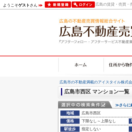
広島の賃貸・売買・売
ようこそ
ゲスト
さん
広島市の不動産満載のアイスタイル株式会
広島市西区 マンション一覧
≫さらに
地域
広島市西区
価格
下限なし～上限なし
駅徒歩
指定しない