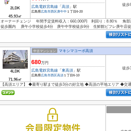
徒歩
広島電鉄宮島線
「
高須
」駅
2LDK
広島県
広島市西区
庚午中
１丁目6-20
45.93㎡
オーナーチェンジ 年間予定賃料収入：660,000円 利回り：8.80％ 
徒歩圏内 庚午小学校徒歩4分 庚午中学校徒歩9分 生鮮館ビフレ庚午店徒.
マキシマコーポ高須
中古マンション
680
万円
徒歩
広島電鉄宮島線
「
東高須
」駅
4LDK
広島県
広島市西区
高須
１丁目6-10
71.96㎡
【高須エリア】 ◆最寄り駅まで徒歩3分の好立地 ◆高須の平地エリア ◆交