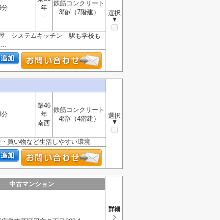
鉄筋コンクリート
9分
年
3階/（7階建）
選択
-
▼
角部屋 システムキッチン 駅も学校も
..
築46
鉄筋コンクリート
3分
年
選択
4階/（4階建）
▼
南西
通・買い物など生活しやすい環境
中古マンション