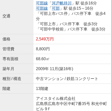
可部線
「
河戸帆待川
」駅 徒歩16分
可部線
「
可部
」駅 徒歩15～16分
「可部上市バス停」バス停下車 徒歩4
交通
分
「可部上市」バス停下車 徒歩3分
「可部中学校前」バス停下車 徒歩3分
価格
2,549万円
管理費
8,800円
専有面積
68.60㎡
築年月
2009年 11月(築16年)
種別 / 構造
中古マンション / 鉄筋コンクリート
階建
13階建
アイスタイル株式会社
広島県広島市中区中町7番35号 和光中町
ビル 9Ｆ