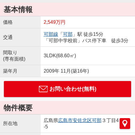
基本情報
価格
2,549万円
可部線
「
可部
」駅 徒歩15分
交通
「可部中学校前」バス停下車 徒歩3分
間取り
3LDK(68.60㎡)
(専有面積)
築年月
2009年 11月(築16年)
お問い合わせ(無料)
物件概要
広島県
広島市安佐北区
可部
３丁目4
所在地
-5