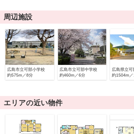
周辺施設
広島市立可部小学校
広島市立可部中学校
広島県立可
約575m／8分
約460m／6分
約1504m／
エリアの近い物件