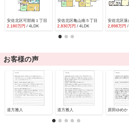
安佐北区可部南１丁目
安佐北区亀山南５丁目
安佐北区落
2,180
万
円
/ 4LDK
2,830
万
円
/ 4LDK
2,898
万
円
お客様の声
道方雅人
道方雅人
原田ゆめか