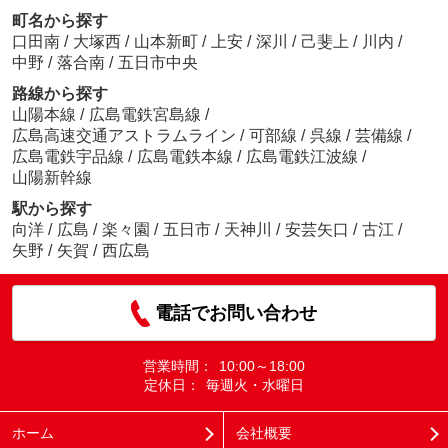
町名から探す
口田南
/
大塚西
/
山本新町
/
上安
/
深川
/
己斐上
/
川内
/
中野
/
落合南
/
五日市中央
路線から探す
山陽本線
/
広島電鉄宮島線
/
広島高速交通アストラムライン
/
可部線
/
呉線
/
芸備線
/
広島電鉄宇品線
/
広島電鉄本線
/
広島電鉄江波線
/
山陽新幹線
駅から探す
向洋
/
広島
/
楽々園
/
五日市
/
天神川
/
安芸矢口
/
古江
/
矢野
/
矢賀
/
西広島
電話でお問い合わせ
営業時間：
10:00～18:00
定休日：
毎週火・水曜日
ホーム
会社概要