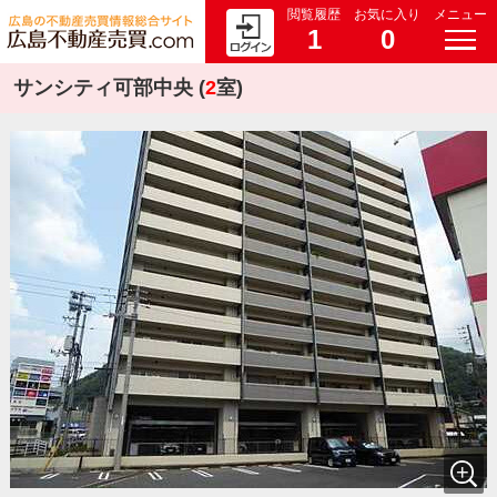
閲覧履歴
お気に入り
メニュー
1
0
サンシティ可部中央 (
2
室)