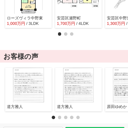
ローズヴィラ中野東
安芸区瀬野町
安芸区中野
1,000
万
円
/ 3LDK
1,700
万
円
/ 4LDK
1,300
万
円
お客様の声
道方雅人
道方雅人
原田ゆめか