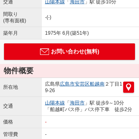
交通
山陽本線
「
海田市
」駅 徒歩10分
間取り
-(-)
(専有面積)
築年月
1975年 6月(築51年)
お問い合わせ(無料)
物件概要
広島県
広島市安芸区
船越南
２丁目1
所在地
9-26
山陽本線
「
海田市
」駅 徒歩9～10分
交通
「船越町バス停」バス停下車 徒歩2分
価格
-
管理費
-