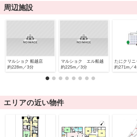
周辺施設
マルショク 船越店
マルショク エル船越
たにクリニ
約228m／3分
約225m／3分
約271m／
エリアの近い物件