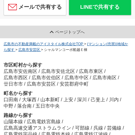
メールで共有する
LINEで共有する
ページトップへ
広島市の不動産満載のアイスタイル株式会社TOP
>
(マンション(売買))地域か
ら探す
>
広島市安芸区
>
シャルマンコーポ船越Ｅ棟
市区町村から探す
広島市安佐南区
/
広島市安佐北区
/
広島市東区
/
広島市西区
/
広島市佐伯区
/
広島市中区
/
広島市南区
/
廿日市市
/
広島市安芸区
/
安芸郡府中町
町名から探す
口田南
/
大塚西
/
山本新町
/
上安
/
深川
/
己斐上
/
川内
/
中野
/
落合南
/
五日市中央
路線から探す
山陽本線
/
広島電鉄宮島線
/
広島高速交通アストラムライン
/
可部線
/
呉線
/
芸備線
/
広島電鉄宇品線
/
広島電鉄本線
/
広島電鉄江波線
/