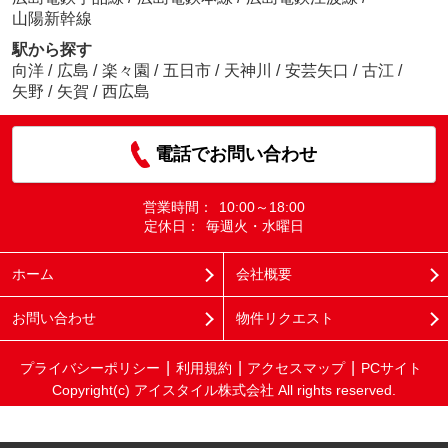
山陽新幹線
駅から探す
向洋
/
広島
/
楽々園
/
五日市
/
天神川
/
安芸矢口
/
古江
/
矢野
/
矢賀
/
西広島
電話でお問い合わせ
営業時間：
10:00～18:00
定休日：
毎週火・水曜日
ホーム
会社概要
お問い合わせ
物件リクエスト
プライバシーポリシー
利用規約
アクセスマップ
PCサイト
Copyright(c) アイスタイル株式会社 All rights reserved.