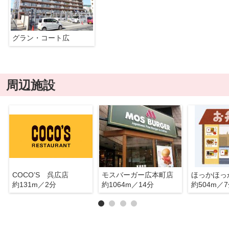
グラン・コート広
周辺施設
COCO’S 呉広店
モスバーガー広本町店
約131m／2分
約1064m／14分
約504m／