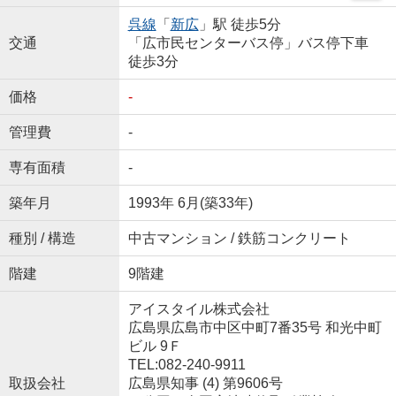
呉線
「
新広
」駅 徒歩5分
交通
「広市民センターバス停」バス停下車
徒歩3分
価格
-
管理費
-
専有面積
-
築年月
1993年 6月(築33年)
種別 / 構造
中古マンション / 鉄筋コンクリート
階建
9階建
アイスタイル株式会社
広島県広島市中区中町7番35号 和光中町
ビル 9Ｆ
TEL:082-240-9911
取扱会社
広島県知事 (4) 第9606号