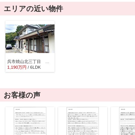
エリアの近い物件
呉市焼山北三丁目 戸建
1,190
万
円
/ 6LDK
お客様の声