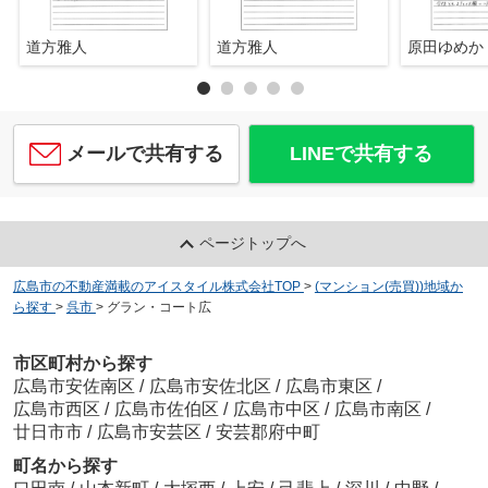
道方雅人
道方雅人
原田ゆめか
メールで共有する
LINEで共有する
ページトップへ
広島市の不動産満載のアイスタイル株式会社TOP
>
(マンション(売買))地域か
ら探す
>
呉市
>
グラン・コート広
市区町村から探す
広島市安佐南区
/
広島市安佐北区
/
広島市東区
/
広島市西区
/
広島市佐伯区
/
広島市中区
/
広島市南区
/
廿日市市
/
広島市安芸区
/
安芸郡府中町
町名から探す