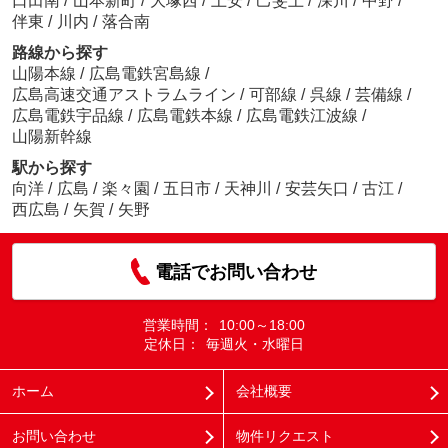
口田南
/
山本新町
/
大塚西
/
上安
/
己斐上
/
深川
/
中野
/
伴東
/
川内
/
落合南
路線から探す
山陽本線
/
広島電鉄宮島線
/
広島高速交通アストラムライン
/
可部線
/
呉線
/
芸備線
/
広島電鉄宇品線
/
広島電鉄本線
/
広島電鉄江波線
/
山陽新幹線
駅から探す
向洋
/
広島
/
楽々園
/
五日市
/
天神川
/
安芸矢口
/
古江
/
西広島
/
矢賀
/
矢野
電話でお問い合わせ
営業時間：
10:00～18:00
定休日：
毎週火・水曜日
ホーム
会社概要
お問い合わせ
物件リクエスト