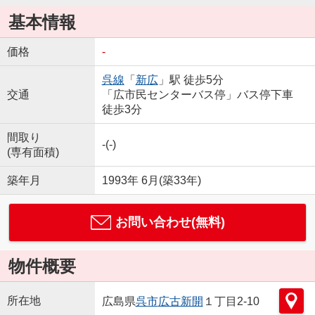
基本情報
価格
-
呉線
「
新広
」駅 徒歩5分
交通
「広市民センターバス停」バス停下車
徒歩3分
間取り
-(-)
(専有面積)
築年月
1993年 6月(築33年)
お問い合わせ(無料)
物件概要
所在地
広島県
呉市
広古新開
１丁目2-10