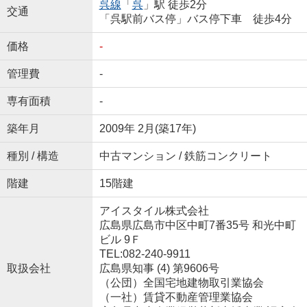
呉線
「
呉
」駅 徒歩2分
交通
「呉駅前バス停」バス停下車 徒歩4分
価格
-
管理費
-
専有面積
-
築年月
2009年 2月(築17年)
種別 / 構造
中古マンション / 鉄筋コンクリート
階建
15階建
アイスタイル株式会社
広島県広島市中区中町7番35号 和光中町
ビル 9Ｆ
TEL:082-240-9911
取扱会社
広島県知事 (4) 第9606号
（公団）全国宅地建物取引業協会
（一社）賃貸不動産管理業協会