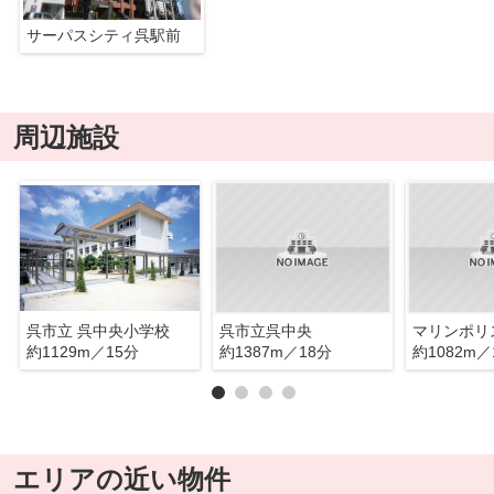
サーパスシティ呉駅前
周辺施設
呉市立 呉中央小学校
呉市立呉中央
約1129m／15分
約1387m／18分
約1082m／
エリアの近い物件