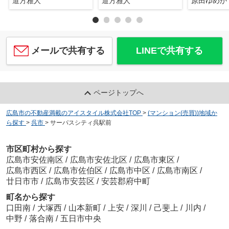
道方雅人
道方雅人
原田ゆめか
メールで共有する
LINEで共有する
ページトップへ
広島市の不動産満載のアイスタイル株式会社TOP
>
(マンション(売買))地域か
ら探す
>
呉市
>
サーパスシティ呉駅前
市区町村から探す
広島市安佐南区
/
広島市安佐北区
/
広島市東区
/
広島市西区
/
広島市佐伯区
/
広島市中区
/
広島市南区
/
廿日市市
/
広島市安芸区
/
安芸郡府中町
町名から探す
口田南
/
大塚西
/
山本新町
/
上安
/
深川
/
己斐上
/
川内
/
中野
/
落合南
/
五日市中央