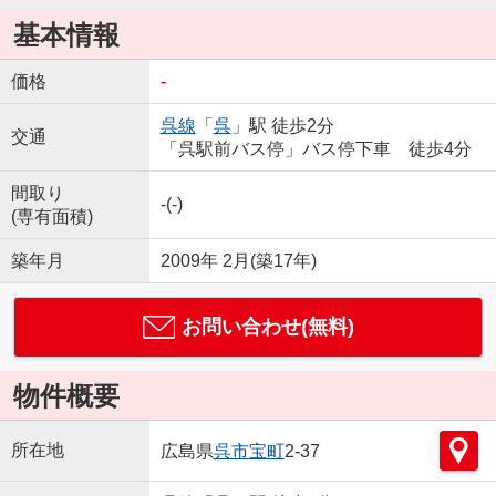
基本情報
価格
-
呉線
「
呉
」駅 徒歩2分
交通
「呉駅前バス停」バス停下車 徒歩4分
間取り
-(-)
(専有面積)
築年月
2009年 2月(築17年)
お問い合わせ(無料)
物件概要
所在地
広島県
呉市
宝町
2-37