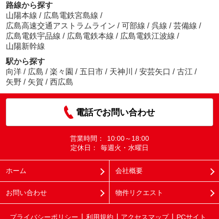
路線から探す
山陽本線
/
広島電鉄宮島線
/
広島高速交通アストラムライン
/
可部線
/
呉線
/
芸備線
/
広島電鉄宇品線
/
広島電鉄本線
/
広島電鉄江波線
/
山陽新幹線
駅から探す
向洋
/
広島
/
楽々園
/
五日市
/
天神川
/
安芸矢口
/
古江
/
矢野
/
矢賀
/
西広島
電話でお問い合わせ
営業時間：
10:00～18:00
定休日：
毎週火・水曜日
ホーム
会社概要
お問い合わせ
物件リクエスト
プライバシーポリシー
利用規約
アクセスマップ
PCサイト