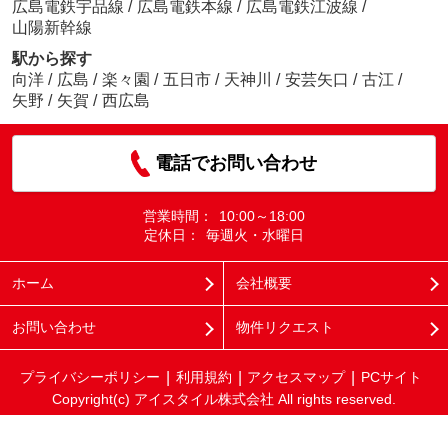
広島電鉄宇品線
/
広島電鉄本線
/
広島電鉄江波線
/
山陽新幹線
駅から探す
向洋
/
広島
/
楽々園
/
五日市
/
天神川
/
安芸矢口
/
古江
/
矢野
/
矢賀
/
西広島
電話でお問い合わせ
営業時間：
10:00～18:00
定休日：
毎週火・水曜日
ホーム
会社概要
お問い合わせ
物件リクエスト
プライバシーポリシー
利用規約
アクセスマップ
PCサイト
Copyright(c) アイスタイル株式会社 All rights reserved.