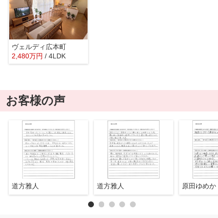
ヴェルディ広本町
2,480
万
円
/ 4LDK
お客様の声
道方雅人
道方雅人
原田ゆめか