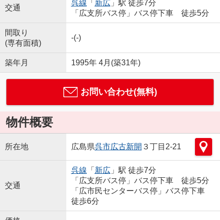
呉線
「
新広
」駅 徒歩7分
交通
「広支所バス停」バス停下車 徒歩5分
間取り
-(-)
(専有面積)
築年月
1995年 4月(築31年)
お問い合わせ(無料)
物件概要
所在地
広島県
呉市
広古新開
３丁目2-21
呉線
「
新広
」駅 徒歩7分
「広支所バス停」バス停下車 徒歩5分
交通
「広市民センターバス停」バス停下車
徒歩6分