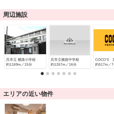
周辺施設
呉市立 横路小学校
呉市立横路中学校
COCO’S
約1169m／15分
約1267m／16分
約517m／
エリアの近い物件