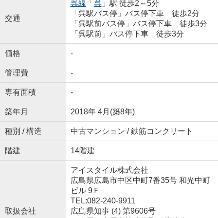
呉線
「
呉
」駅 徒歩2～5分
「呉駅バス停」バス停下車 徒歩2分
交通
「呉駅前バス停」バス停下車 徒歩3分
「呉駅前」バス停下車 徒歩3分
価格
-
管理費
-
専有面積
-
築年月
2018年 4月(築8年)
種別 / 構造
中古マンション / 鉄筋コンクリート
階建
14階建
アイスタイル株式会社
広島県広島市中区中町7番35号 和光中町
ビル 9Ｆ
TEL:082-240-9911
取扱会社
広島県知事 (4) 第9606号