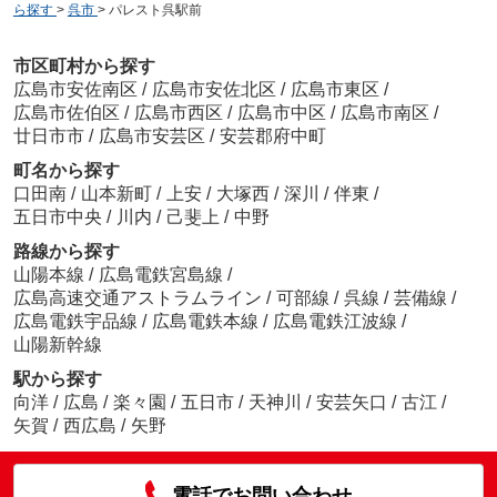
ら探す
>
呉市
>
パレスト呉駅前
市区町村から探す
広島市安佐南区
/
広島市安佐北区
/
広島市東区
/
広島市佐伯区
/
広島市西区
/
広島市中区
/
広島市南区
/
廿日市市
/
広島市安芸区
/
安芸郡府中町
町名から探す
口田南
/
山本新町
/
上安
/
大塚西
/
深川
/
伴東
/
五日市中央
/
川内
/
己斐上
/
中野
路線から探す
山陽本線
/
広島電鉄宮島線
/
広島高速交通アストラムライン
/
可部線
/
呉線
/
芸備線
/
広島電鉄宇品線
/
広島電鉄本線
/
広島電鉄江波線
/
山陽新幹線
駅から探す
向洋
/
広島
/
楽々園
/
五日市
/
天神川
/
安芸矢口
/
古江
/
矢賀
/
西広島
/
矢野
電話でお問い合わせ