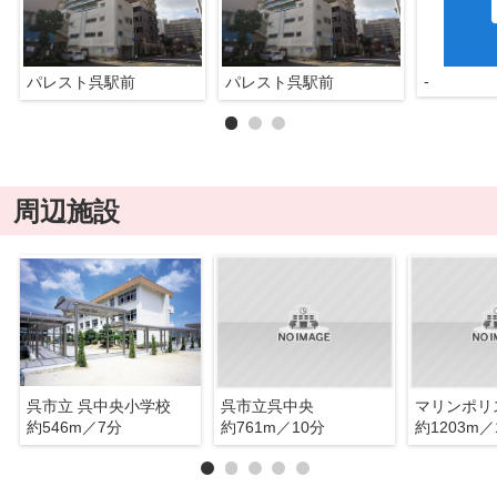
-
パレスト呉駅前
パレスト呉駅前
周辺施設
呉市立 呉中央小学校
呉市立呉中央
約546m／7分
約761m／10分
約1203m／