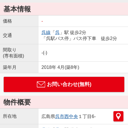
基本情報
価格
-
呉線
「
呉
」駅 徒歩2分
交通
「呉駅バス停」バス停下車 徒歩2分
間取り
-(-)
(専有面積)
築年月
2018年 4月(築8年)
お問い合わせ(無料)
物件概要
所在地
広島県
呉市
西中央
１丁目6-