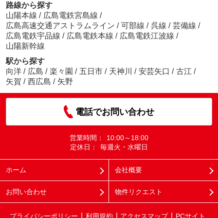
路線から探す
山陽本線
/
広島電鉄宮島線
/
広島高速交通アストラムライン
/
可部線
/
呉線
/
芸備線
/
広島電鉄宇品線
/
広島電鉄本線
/
広島電鉄江波線
/
山陽新幹線
駅から探す
向洋
/
広島
/
楽々園
/
五日市
/
天神川
/
安芸矢口
/
古江
/
矢賀
/
西広島
/
矢野
電話でお問い合わせ
営業時間：
10:00～18:00
定休日：
毎週火・水曜日
ホーム
会社概要
お問い合わせ
物件リクエスト
プライバシーポリシー
利用規約
アクセスマップ
PCサイト