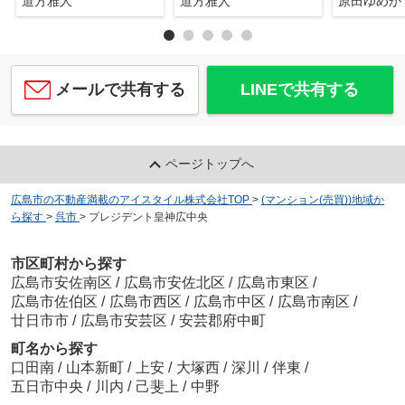
道方雅人
道方雅人
原田ゆめか
メールで共有する
LINEで共有する
ページトップへ
広島市の不動産満載のアイスタイル株式会社TOP
>
(マンション(売買))地域か
ら探す
>
呉市
>
プレジデント皇神広中央
市区町村から探す
広島市安佐南区
/
広島市安佐北区
/
広島市東区
/
広島市佐伯区
/
広島市西区
/
広島市中区
/
広島市南区
/
廿日市市
/
広島市安芸区
/
安芸郡府中町
町名から探す
口田南
/
山本新町
/
上安
/
大塚西
/
深川
/
伴東
/
五日市中央
/
川内
/
己斐上
/
中野