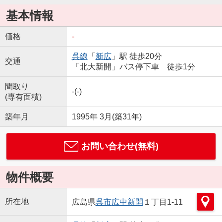
基本情報
価格
-
呉線
「
新広
」駅 徒歩20分
交通
「北大新開」バス停下車 徒歩1分
間取り
-(-)
(専有面積)
築年月
1995年 3月(築31年)
お問い合わせ(無料)
物件概要
所在地
広島県
呉市
広中新開
１丁目1-11