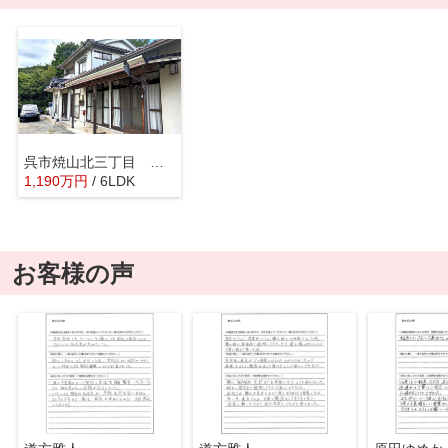
呉市焼山北三丁目 戸建
1,190
万
円
/ 6LDK
お客様の声