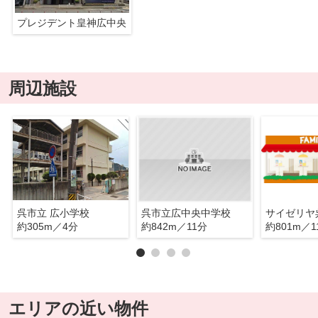
プレジデント皇神広中央
周辺施設
呉市立 広小学校
呉市立広中央中学校
サイゼリヤ
約305m／4分
約842m／11分
約801m／1
エリアの近い物件