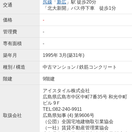
呉線
「
新広
」駅 徒歩20分
交通
「北大新開」バス停下車 徒歩1分
価格
-
管理費
-
専有面積
-
築年月
1995年 3月(築31年)
種別 / 構造
中古マンション / 鉄筋コンクリート
階建
9階建
アイスタイル株式会社
広島県広島市中区中町7番35号 和光中町
ビル 9Ｆ
TEL:082-240-9911
取扱会社
広島県知事 (4) 第9606号
（公団）全国宅地建物取引業協会
（一社）賃貸不動産管理業協会