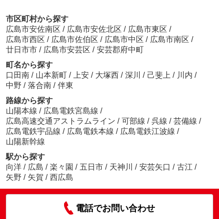
市区町村から探す
広島市安佐南区
/
広島市安佐北区
/
広島市東区
/
広島市西区
/
広島市佐伯区
/
広島市中区
/
広島市南区
/
廿日市市
/
広島市安芸区
/
安芸郡府中町
町名から探す
口田南
/
山本新町
/
上安
/
大塚西
/
深川
/
己斐上
/
川内
/
中野
/
落合南
/
伴東
路線から探す
山陽本線
/
広島電鉄宮島線
/
広島高速交通アストラムライン
/
可部線
/
呉線
/
芸備線
/
広島電鉄宇品線
/
広島電鉄本線
/
広島電鉄江波線
/
山陽新幹線
駅から探す
向洋
/
広島
/
楽々園
/
五日市
/
天神川
/
安芸矢口
/
古江
/
矢野
/
矢賀
/
西広島
電話でお問い合わせ