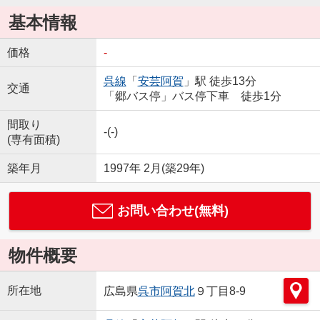
基本情報
価格
-
呉線
「
安芸阿賀
」駅 徒歩13分
交通
「郷バス停」バス停下車 徒歩1分
間取り
-(-)
(専有面積)
築年月
1997年 2月(築29年)
お問い合わせ(無料)
物件概要
所在地
広島県
呉市
阿賀北
９丁目8-9