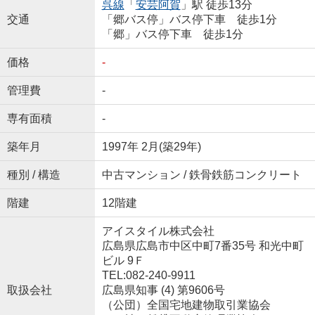
呉線
「
安芸阿賀
」駅 徒歩13分
交通
「郷バス停」バス停下車 徒歩1分
「郷」バス停下車 徒歩1分
価格
-
管理費
-
専有面積
-
築年月
1997年 2月(築29年)
種別 / 構造
中古マンション / 鉄骨鉄筋コンクリート
階建
12階建
アイスタイル株式会社
広島県広島市中区中町7番35号 和光中町
ビル 9Ｆ
TEL:082-240-9911
取扱会社
広島県知事 (4) 第9606号
（公団）全国宅地建物取引業協会