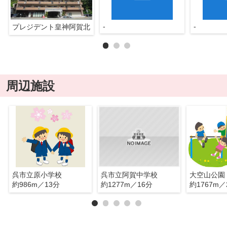
-
-
プレジデント皇神阿賀北
周辺施設
呉市立原小学校
呉市立阿賀中学校
大空山公園
約986m／13分
約1277m／16分
約1767m／