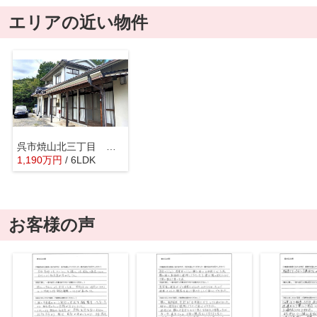
エリアの近い物件
呉市焼山北三丁目 戸建
1,190
万
円
/ 6LDK
お客様の声