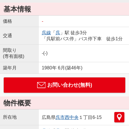
基本情報
価格
-
呉線
「
呉
」駅 徒歩3分
交通
「呉駅前バス停」バス停下車 徒歩1分
間取り
-(-)
(専有面積)
築年月
1980年 6月(築46年)
お問い合わせ(無料)
物件概要
所在地
広島県
呉市
西中央
１丁目6-15