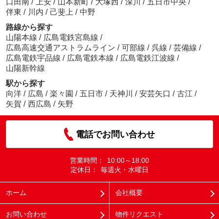
口田南
/
上安
/
山本新町
/
大塚西
/
深川
/
五日市中央
/
伴東
/
川内
/
己斐上
/
中野
路線から探す
山陽本線
/
広島電鉄宮島線
/
広島高速交通アストラムライン
/
可部線
/
呉線
/
芸備線
/
広島電鉄宇品線
/
広島電鉄本線
/
広島電鉄江波線
/
山陽新幹線
駅から探す
向洋
/
広島
/
楽々園
/
五日市
/
天神川
/
安芸矢口
/
古江
/
矢賀
/
西広島
/
矢野
電話でお問い合わせ
営業時間：
10:00～18:00
定休日：
毎週火・水曜日
ホーム
会社概要
お問い合わせ
物件リクエスト