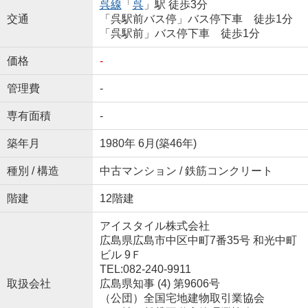
呉線
「
呉
」駅 徒歩3分
交通
「呉駅前バス停」バス停下車 徒歩1分
「呉駅前」バス停下車 徒歩1分
価格
-
管理費
-
専有面積
-
築年月
1980年 6月(築46年)
種別 / 構造
中古マンション / 鉄筋コンクリート
階建
12階建
アイスタイル株式会社
広島県広島市中区中町7番35号 和光中町
ビル 9Ｆ
TEL:082-240-9911
取扱会社
広島県知事 (4) 第9606号
（公団）全国宅地建物取引業協会