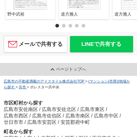
野中武裕
道方雅人
道方雅人
メールで共有する
LINEで共有する
ページトップへ
広島市の不動産満載のアイスタイル株式会社TOP
>
(マンション(売買))地域か
ら探す
>
呉市
>
ポレスター呉中央
市区町村から探す
広島市安佐南区
/
広島市安佐北区
/
広島市東区
/
広島市西区
/
広島市佐伯区
/
広島市南区
/
広島市中区
/
廿日市市
/
広島市安芸区
/
安芸郡府中町
町名から探す