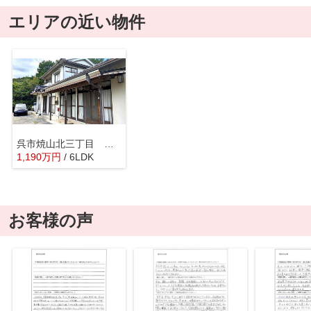
エリアの近い物件
呉市焼山北三丁目 戸建
1,190
万
円
/ 6LDK
お客様の声