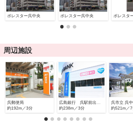
ポレスター呉中央
ポレスター呉中央
ポレスタ
周辺施設
呉郵便局
広島銀行 呉駅前出張所
呉市立 呉
約192m／3分
約238m／3分
約521m／