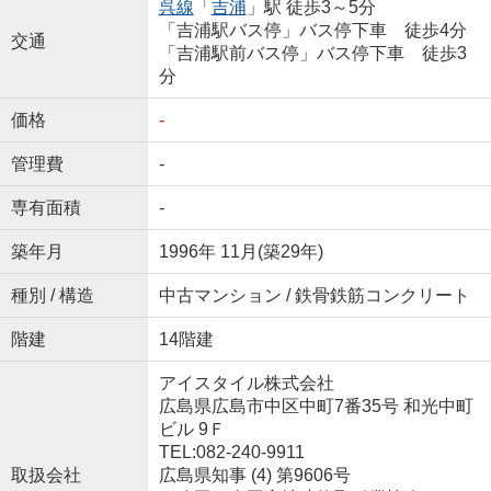
呉線
「
吉浦
」駅 徒歩3～5分
「吉浦駅バス停」バス停下車 徒歩4分
交通
「吉浦駅前バス停」バス停下車 徒歩3
分
価格
-
管理費
-
専有面積
-
築年月
1996年 11月(築29年)
種別 / 構造
中古マンション / 鉄骨鉄筋コンクリート
階建
14階建
アイスタイル株式会社
広島県広島市中区中町7番35号 和光中町
ビル 9Ｆ
TEL:082-240-9911
取扱会社
広島県知事 (4) 第9606号