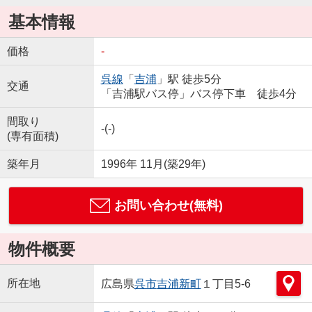
基本情報
価格
-
呉線
「
吉浦
」駅 徒歩5分
交通
「吉浦駅バス停」バス停下車 徒歩4分
間取り
-(-)
(専有面積)
築年月
1996年 11月(築29年)
お問い合わせ(無料)
物件概要
所在地
広島県
呉市
吉浦新町
１丁目5-6