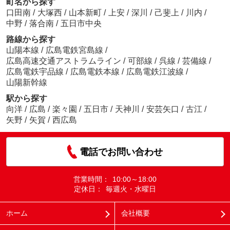
町名から探す
口田南
/
大塚西
/
山本新町
/
上安
/
深川
/
己斐上
/
川内
/
中野
/
落合南
/
五日市中央
路線から探す
山陽本線
/
広島電鉄宮島線
/
広島高速交通アストラムライン
/
可部線
/
呉線
/
芸備線
/
広島電鉄宇品線
/
広島電鉄本線
/
広島電鉄江波線
/
山陽新幹線
駅から探す
向洋
/
広島
/
楽々園
/
五日市
/
天神川
/
安芸矢口
/
古江
/
矢野
/
矢賀
/
西広島
電話でお問い合わせ
営業時間：
10:00～18:00
定休日：
毎週火・水曜日
ホーム
会社概要