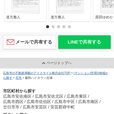
道方雅人
道方雅人
原田ゆめか
メールで共有する
LINEで共有する
ページトップへ
広島市の不動産満載のアイスタイル株式会社TOP
>
(マンション(売買))地域か
ら探す
>
呉市
>
藤和ハイタウン吉浦
市区町村から探す
広島市安佐南区
/
広島市安佐北区
/
広島市東区
/
広島市西区
/
広島市佐伯区
/
広島市中区
/
広島市南区
/
廿日市市
/
広島市安芸区
/
安芸郡府中町