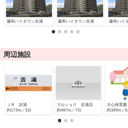
藤和ハイタウン吉浦
藤和ハイタウン吉浦
藤和ハイ
周辺施設
ＪＲ 吉浦
マルショク 吉浦店
大心保育園
約173m／3分
約487m／7分
約389m／